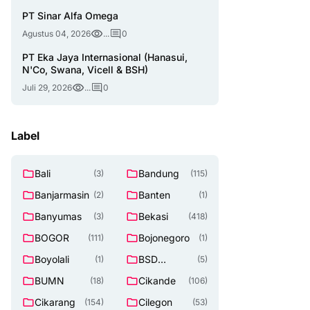
PT Sinar Alfa Omega
Agustus 04, 2026
...
0
PT Eka Jaya Internasional (Hanasui,
N'Co, Swana, Vicell & BSH)
Juli 29, 2026
...
0
Label
Bali
Bandung
(3)
(115)
Banjarmasin
Banten
(2)
(1)
Banyumas
Bekasi
(3)
(418)
BOGOR
Bojonegoro
(111)
(1)
Boyolali
BSD
(1)
(5)
TANGERAN
BUMN
Cikande
(18)
(106)
G SELATAN
Cikarang
Cilegon
(154)
(53)