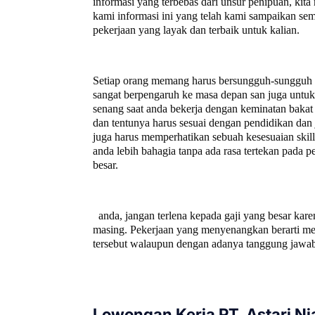
informasi yang terbebas dari unsur penipuan, ki
kami informasi ini yang telah kami sampaikan se
pekerjaan yang layak dan terbaik untuk kalian.
Setiap orang memang harus bersungguh-sungguh un
sangat berpengaruh ke masa depan san juga untuk a
senang saat anda bekerja dengan keminatan bakat 
dan tentunya harus sesuai dengan pendidikan dan 
juga harus memperhatikan sebuah kesesuaian ski
anda lebih bahagia tanpa ada rasa tertekan pada
besar.
anda, jangan terlena kepada gaji yang besar kare
masing. Pekerjaan yang menyenangkan berarti mem
tersebut walaupun dengan adanya tanggung jawab
Lowongan Kerja PT. Astari Ni