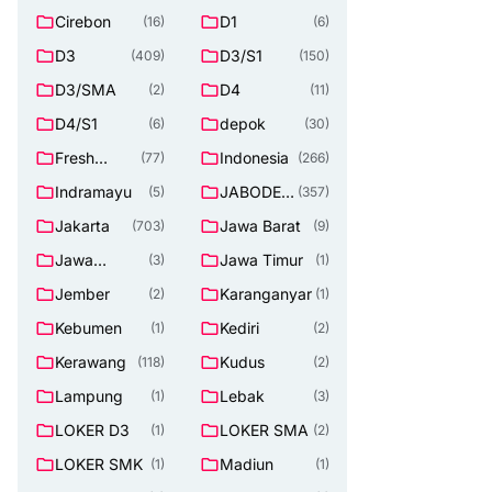
Cirebon
D1
(16)
(6)
D3
D3/S1
(409)
(150)
D3/SMA
D4
(2)
(11)
D4/S1
depok
(6)
(30)
Fresh
Indonesia
(77)
(266)
Graduate
Indramayu
JABODET
(5)
(357)
ABEK
Jakarta
Jawa Barat
(703)
(9)
Jawa
Jawa Timur
(3)
(1)
Tengah
Jember
Karanganyar
(2)
(1)
Kebumen
Kediri
(1)
(2)
Kerawang
Kudus
(118)
(2)
Lampung
Lebak
(1)
(3)
LOKER D3
LOKER SMA
(1)
(2)
LOKER SMK
Madiun
(1)
(1)