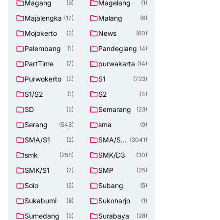
Magang
Magelang
(6)
(1)
Majalengka
Malang
(17)
(6)
Mojokerto
News
(2)
(60)
Palembang
Pandeglang
(1)
(4)
PartTime
purwakarta
(7)
(14)
Purwokerto
S1
(2)
(723)
S1/S2
S2
(1)
(4)
SD
Semarang
(2)
(23)
Serang
sma
(543)
(9)
SMA/S1
SMA/SM
(2)
(3041)
K
smk
SMK/D3
(258)
(30)
SMK/S1
SMP
(7)
(25)
Solo
Subang
(5)
(5)
Sukabumi
Sukoharjo
(8)
(1)
Sumedang
Surabaya
(2)
(28)