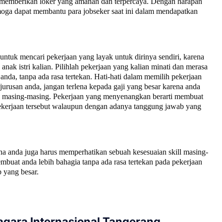
ta memberikan loker yang amanah dan terpercaya. Dengan harapan
moga dapat membantu para jobseker saat ini dalam mendapatkan
tuk mencari pekerjaan yang layak untuk dirinya sendiri, karena
nak istri kalian. Pilihlah pekerjaan yang kalian minati dan merasa
anda, tanpa ada rasa tertekan. Hati-hati dalam memilih pekerjaan
jurusan anda, jangan terlena kepada gaji yang besar karena anda
ll masing-masing. Pekerjaan yang menyenangkan berarti membuat
 pekerjaan tersebut walaupun dengan adanya tanggung jawab yang
na anda juga harus memperhatikan sebuah kesesuaian skill masing-
buat anda lebih bahagia tanpa ada rasa tertekan pada pekerjaan
 yang besar.
agara Internasional Tangerang