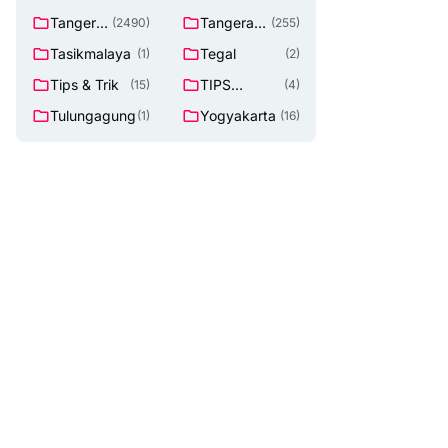
Tangeran
Tangerang
(2490)
(255)
g
Selatan
Tasikmalaya
Tegal
(1)
(2)
Tips & Trik
TIPS
(15)
(4)
Lowongan
Tulungagung
Yogyakarta
(1)
(16)
Kerja