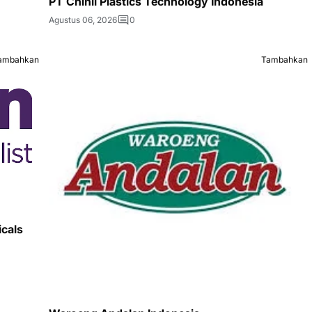
PT Chinli Plastics Technology Indonesia
Agustus 06, 2026
0
ambahkan
Tambahkan
icals