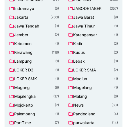
Indramayu
JABODETABEK
(5)
(357)
Jakarta
Jawa Barat
(703)
(9)
Jawa Tengah
Jawa Timur
(3)
(1)
Jember
Karanganyar
(2)
(1)
Kebumen
Kediri
(1)
(2)
Kerawang
Kudus
(118)
(2)
Lampung
Lebak
(1)
(3)
LOKER D3
LOKER SMA
(1)
(2)
LOKER SMK
Madiun
(1)
(1)
Magang
Magelang
(6)
(1)
Majalengka
Malang
(17)
(6)
Mojokerto
News
(2)
(60)
Palembang
Pandeglang
(1)
(4)
PartTime
purwakarta
(7)
(14)