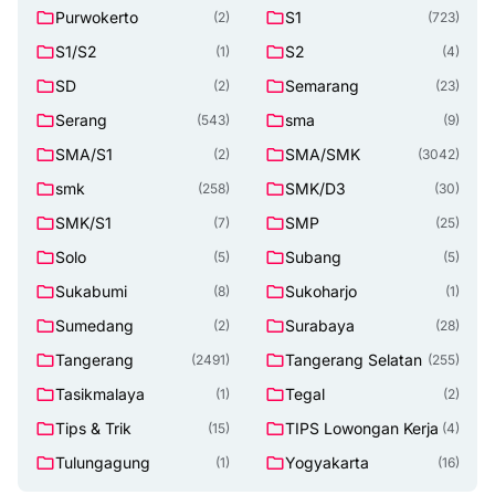
Purwokerto
S1
(2)
(723)
S1/S2
S2
(1)
(4)
SD
Semarang
(2)
(23)
Serang
sma
(543)
(9)
SMA/S1
SMA/SMK
(2)
(3042)
smk
SMK/D3
(258)
(30)
SMK/S1
SMP
(7)
(25)
Solo
Subang
(5)
(5)
Sukabumi
Sukoharjo
(8)
(1)
Sumedang
Surabaya
(2)
(28)
Tangerang
Tangerang Selatan
(2491)
(255)
Tasikmalaya
Tegal
(1)
(2)
Tips & Trik
TIPS Lowongan Kerja
(15)
(4)
Tulungagung
Yogyakarta
(1)
(16)