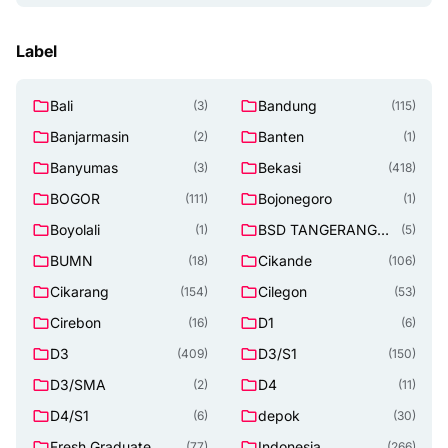
Label
Bali
Bandung
(3)
(115)
Banjarmasin
Banten
(2)
(1)
Banyumas
Bekasi
(3)
(418)
BOGOR
Bojonegoro
(111)
(1)
Boyolali
BSD TANGERANG
(1)
(5)
SELATAN
BUMN
Cikande
(18)
(106)
Cikarang
Cilegon
(154)
(53)
Cirebon
D1
(16)
(6)
D3
D3/S1
(409)
(150)
D3/SMA
D4
(2)
(11)
D4/S1
depok
(6)
(30)
Fresh Graduate
Indonesia
(77)
(266)