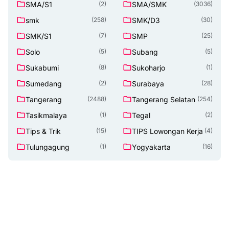
SMA/S1
SMA/SMK
(2)
(3036)
smk
SMK/D3
(258)
(30)
SMK/S1
SMP
(7)
(25)
Solo
Subang
(5)
(5)
Sukabumi
Sukoharjo
(8)
(1)
Sumedang
Surabaya
(2)
(28)
Tangerang
Tangerang Selatan
(2488)
(254)
Tasikmalaya
Tegal
(1)
(2)
Tips & Trik
TIPS Lowongan Kerja
(15)
(4)
Tulungagung
Yogyakarta
(1)
(16)