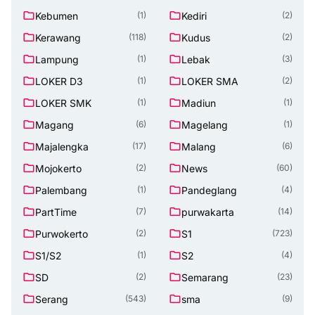
Kebumen
Kediri
(1)
(2)
Kerawang
Kudus
(118)
(2)
Lampung
Lebak
(1)
(3)
LOKER D3
LOKER SMA
(1)
(2)
LOKER SMK
Madiun
(1)
(1)
Magang
Magelang
(6)
(1)
Majalengka
Malang
(17)
(6)
Mojokerto
News
(2)
(60)
Palembang
Pandeglang
(1)
(4)
PartTime
purwakarta
(7)
(14)
Purwokerto
S1
(2)
(723)
S1/S2
S2
(1)
(4)
SD
Semarang
(2)
(23)
Serang
sma
(543)
(9)