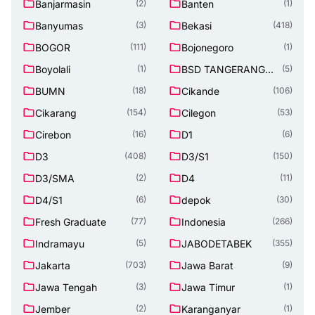
Banjarmasin
Banten
(2)
(1)
Banyumas
Bekasi
(3)
(418)
BOGOR
Bojonegoro
(111)
(1)
Boyolali
BSD TANGERANG
(1)
(5)
SELATAN
BUMN
Cikande
(18)
(106)
Cikarang
Cilegon
(154)
(53)
Cirebon
D1
(16)
(6)
D3
D3/S1
(408)
(150)
D3/SMA
D4
(2)
(11)
D4/S1
depok
(6)
(30)
Fresh Graduate
Indonesia
(77)
(266)
Indramayu
JABODETABEK
(5)
(355)
Jakarta
Jawa Barat
(703)
(9)
Jawa Tengah
Jawa Timur
(3)
(1)
Jember
Karanganyar
(2)
(1)