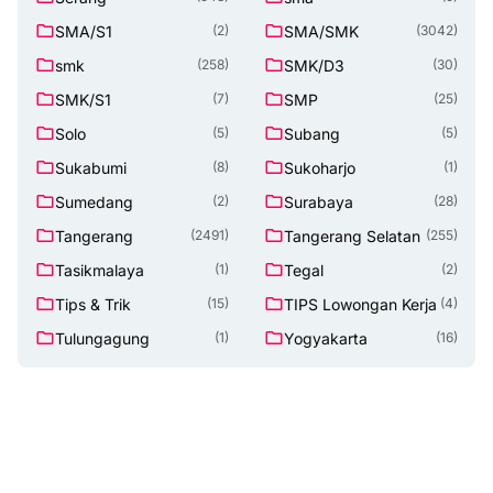
SMA/S1
SMA/SMK
(2)
(3042)
smk
SMK/D3
(258)
(30)
SMK/S1
SMP
(7)
(25)
Solo
Subang
(5)
(5)
Sukabumi
Sukoharjo
(8)
(1)
Sumedang
Surabaya
(2)
(28)
Tangerang
Tangerang Selatan
(2491)
(255)
Tasikmalaya
Tegal
(1)
(2)
Tips & Trik
TIPS Lowongan Kerja
(15)
(4)
Tulungagung
Yogyakarta
(1)
(16)