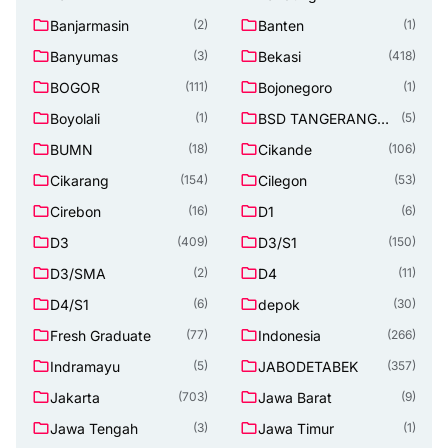
Banjarmasin
Banten
(2)
(1)
Banyumas
Bekasi
(3)
(418)
BOGOR
Bojonegoro
(111)
(1)
Boyolali
BSD TANGERANG
(1)
(5)
SELATAN
BUMN
Cikande
(18)
(106)
Cikarang
Cilegon
(154)
(53)
Cirebon
D1
(16)
(6)
D3
D3/S1
(409)
(150)
D3/SMA
D4
(2)
(11)
D4/S1
depok
(6)
(30)
Fresh Graduate
Indonesia
(77)
(266)
Indramayu
JABODETABEK
(5)
(357)
Jakarta
Jawa Barat
(703)
(9)
Jawa Tengah
Jawa Timur
(3)
(1)