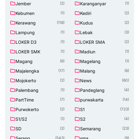
Jember
Karanganyar
(2)
(1)
Kebumen
Kediri
(1)
(2)
Kerawang
Kudus
(118)
(2)
Lampung
Lebak
(1)
(3)
LOKER D3
LOKER SMA
(1)
(2)
LOKER SMK
Madiun
(1)
(1)
Magang
Magelang
(6)
(1)
Majalengka
Malang
(17)
(6)
Mojokerto
News
(2)
(60)
Palembang
Pandeglang
(1)
(4)
PartTime
purwakarta
(7)
(14)
Purwokerto
S1
(2)
(723)
S1/S2
S2
(1)
(4)
SD
Semarang
(2)
(23)
Serang
sma
(543)
(9)