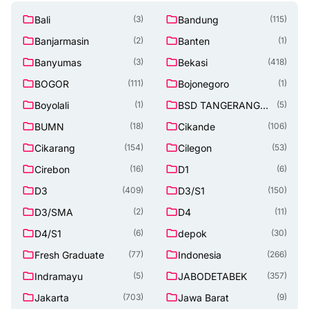
Bali
Bandung
(3)
(115)
Banjarmasin
Banten
(2)
(1)
Banyumas
Bekasi
(3)
(418)
BOGOR
Bojonegoro
(111)
(1)
Boyolali
BSD TANGERANG
(1)
(5)
SELATAN
BUMN
Cikande
(18)
(106)
Cikarang
Cilegon
(154)
(53)
Cirebon
D1
(16)
(6)
D3
D3/S1
(409)
(150)
D3/SMA
D4
(2)
(11)
D4/S1
depok
(6)
(30)
Fresh Graduate
Indonesia
(77)
(266)
Indramayu
JABODETABEK
(5)
(357)
Jakarta
Jawa Barat
(703)
(9)