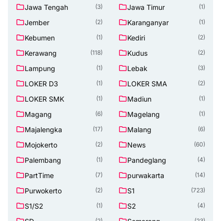
Jawa Tengah
Jawa Timur
(3)
(1)
Jember
Karanganyar
(2)
(1)
Kebumen
Kediri
(1)
(2)
Kerawang
Kudus
(118)
(2)
Lampung
Lebak
(1)
(3)
LOKER D3
LOKER SMA
(1)
(2)
LOKER SMK
Madiun
(1)
(1)
Magang
Magelang
(6)
(1)
Majalengka
Malang
(17)
(6)
Mojokerto
News
(2)
(60)
Palembang
Pandeglang
(1)
(4)
PartTime
purwakarta
(7)
(14)
Purwokerto
S1
(2)
(723)
S1/S2
S2
(1)
(4)
(2)
(23)