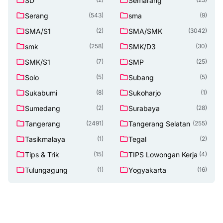
SD
Semarang
Serang
sma
(543)
(9)
SMA/S1
SMA/SMK
(2)
(3042)
smk
SMK/D3
(258)
(30)
SMK/S1
SMP
(7)
(25)
Solo
Subang
(5)
(5)
Sukabumi
Sukoharjo
(8)
(1)
Sumedang
Surabaya
(2)
(28)
Tangerang
Tangerang Selatan
(2491)
(255)
Tasikmalaya
Tegal
(1)
(2)
Tips & Trik
TIPS Lowongan Kerja
(15)
(4)
Tulungagung
Yogyakarta
(1)
(16)