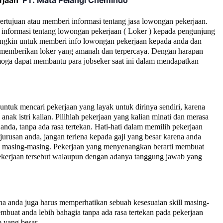
rjaan
PT.
Mata Pelangi Chemindo
bertujuan atau memberi informasi tentang jasa lowongan pekerjaan.
informasi tentang lowongan pekerjaan ( Loker ) kepada pengunjung
ngkin untuk memberi info lowongan pekerjaan kepada anda dan
ta memberikan loker yang amanah dan terpercaya. Dengan harapan
moga dapat membantu para jobseker saat ini dalam mendapatkan
tuk mencari pekerjaan yang layak untuk dirinya sendiri, karena
anak istri kalian.
Pilihlah pekerjaan yang kalian minati dan merasa
anda, tanpa ada rasa tertekan. Hati-hati dalam memilih pekerjaan
jurusan anda, jangan terlena kepada gaji yang besar karena anda
ll masing-masing. Pekerjaan yang menyenangkan berarti membuat
 pekerjaan tersebut walaupun dengan adanya tanggung jawab yang
na anda juga harus memperhatikan sebuah kesesuaian skill masing-
buat anda lebih bahagia tanpa ada rasa tertekan pada pekerjaan
 yang besar.