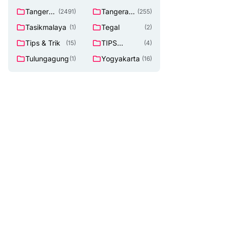
Tangeran
Tangerang
(2491)
(255)
g
Selatan
Tasikmalaya
Tegal
(1)
(2)
Tips & Trik
TIPS
(15)
(4)
Lowongan
Tulungagung
Yogyakarta
(1)
(16)
Kerja