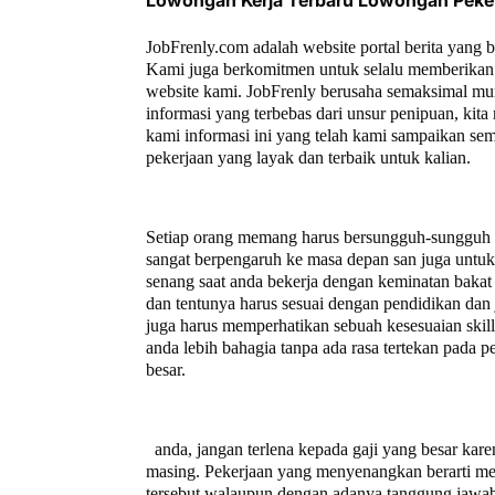
Lowongan Kerja Terbaru Lowongan Peke
JobFrenly.com adalah website portal berita yang 
Kami juga berkomitmen untuk selalu memberikan 
website kami. JobFrenly berusaha semaksimal mu
informasi yang terbebas dari unsur penipuan, ki
kami informasi ini yang telah kami sampaikan se
pekerjaan yang layak dan terbaik untuk kalian.
Setiap orang memang harus bersungguh-sungguh un
sangat berpengaruh ke masa depan san juga untuk 
senang saat anda bekerja dengan keminatan bakat 
dan tentunya harus sesuai dengan pendidikan dan 
juga harus memperhatikan sebuah kesesuaian ski
anda lebih bahagia tanpa ada rasa tertekan pada
besar.
anda, jangan terlena kepada gaji yang besar kare
masing. Pekerjaan yang menyenangkan berarti mem
tersebut walaupun dengan adanya tanggung jawab