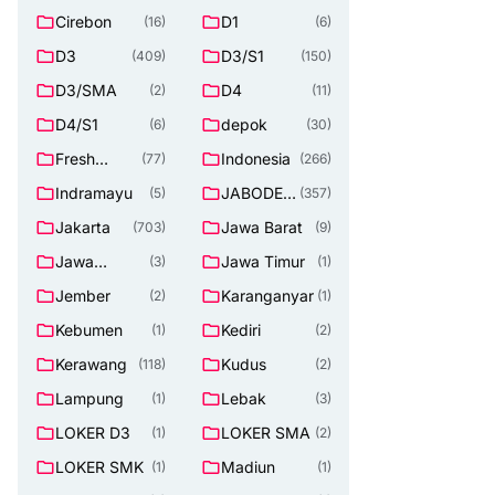
Cirebon
D1
(16)
(6)
D3
D3/S1
(409)
(150)
D3/SMA
D4
(2)
(11)
D4/S1
depok
(6)
(30)
Fresh
Indonesia
(77)
(266)
Graduate
Indramayu
JABODET
(5)
(357)
ABEK
Jakarta
Jawa Barat
(703)
(9)
Jawa
Jawa Timur
(3)
(1)
Tengah
Jember
Karanganyar
(2)
(1)
Kebumen
Kediri
(1)
(2)
Kerawang
Kudus
(118)
(2)
Lampung
Lebak
(1)
(3)
LOKER D3
LOKER SMA
(1)
(2)
LOKER SMK
Madiun
(1)
(1)