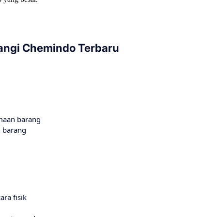
langi Chemindo Terbaru
maan barang
 barang
ra fisik