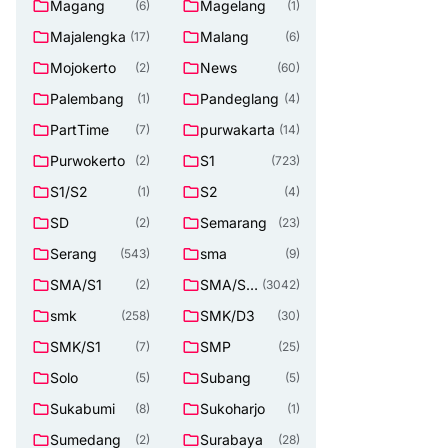
Magang
Magelang
(6)
(1)
Majalengka
Malang
(17)
(6)
Mojokerto
News
(2)
(60)
Palembang
Pandeglang
(1)
(4)
PartTime
purwakarta
(7)
(14)
Purwokerto
S1
(2)
(723)
S1/S2
S2
(1)
(4)
SD
Semarang
(2)
(23)
Serang
sma
(543)
(9)
SMA/S1
SMA/SM
(2)
(3042)
K
smk
SMK/D3
(258)
(30)
SMK/S1
SMP
(7)
(25)
Solo
Subang
(5)
(5)
Sukabumi
Sukoharjo
(8)
(1)
Sumedang
Surabaya
(2)
(28)