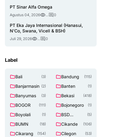
PT Sinar Alfa Omega
Agustus 04, 2026
...
0
PT Eka Jaya Internasional (Hanasui,
N'Co, Swana, Vicell & BSH)
Juli 29, 2026
...
0
Label
Bali
Bandung
(3)
(115)
Banjarmasin
Banten
(2)
(1)
Banyumas
Bekasi
(3)
(418)
BOGOR
Bojonegoro
(111)
(1)
Boyolali
BSD
(1)
(5)
TANGERAN
BUMN
Cikande
(18)
(106)
G SELATAN
Cikarang
Cilegon
(154)
(53)