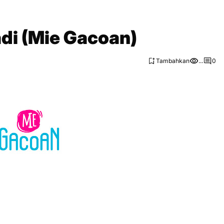
di (Mie Gacoan)
Tambahkan
...
0