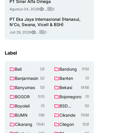
PT Sinar Alfa Omega
Agustus 04, 2026
...
0
PT Eka Jaya Internasional (Hanasui,
N'Co, Swana, Vicell & BSH)
Juli 29, 2026
...
0
Label
Bali
Bandung
(3)
(115)
Banjarmasin
Banten
(2)
(1)
Banyumas
Bekasi
(3)
(418)
BOGOR
Bojonegoro
(111)
(1)
Boyolali
BSD
(1)
(5)
TANGERAN
BUMN
Cikande
(18)
(106)
G SELATAN
Cikarang
Cilegon
(154)
(53)