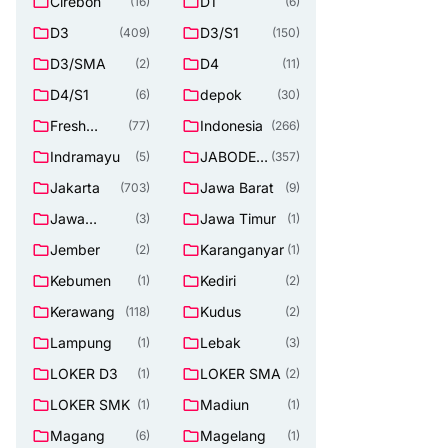
Cirebon
D1
(16)
(6)
D3
D3/S1
(409)
(150)
D3/SMA
D4
(2)
(11)
D4/S1
depok
(6)
(30)
Fresh
Indonesia
(77)
(266)
Graduate
Indramayu
JABODET
(5)
(357)
ABEK
Jakarta
Jawa Barat
(703)
(9)
Jawa
Jawa Timur
(3)
(1)
Tengah
Jember
Karanganyar
(2)
(1)
Kebumen
Kediri
(1)
(2)
Kerawang
Kudus
(118)
(2)
Lampung
Lebak
(1)
(3)
LOKER D3
LOKER SMA
(1)
(2)
LOKER SMK
Madiun
(1)
(1)
Magang
Magelang
(6)
(1)