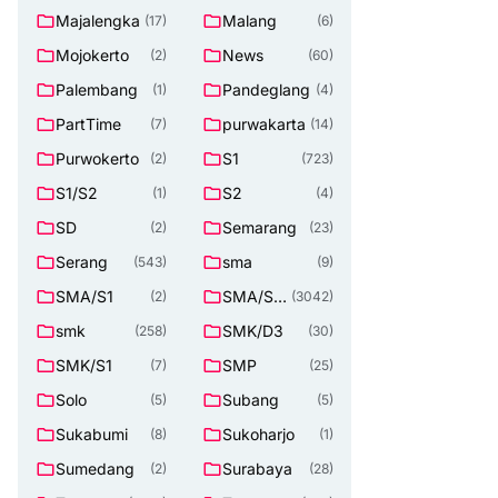
Majalengka
Malang
(17)
(6)
Mojokerto
News
(2)
(60)
Palembang
Pandeglang
(1)
(4)
PartTime
purwakarta
(7)
(14)
Purwokerto
S1
(2)
(723)
S1/S2
S2
(1)
(4)
SD
Semarang
(2)
(23)
Serang
sma
(543)
(9)
SMA/S1
SMA/SM
(2)
(3042)
K
smk
SMK/D3
(258)
(30)
SMK/S1
SMP
(7)
(25)
Solo
Subang
(5)
(5)
Sukabumi
Sukoharjo
(8)
(1)
Sumedang
Surabaya
(2)
(28)