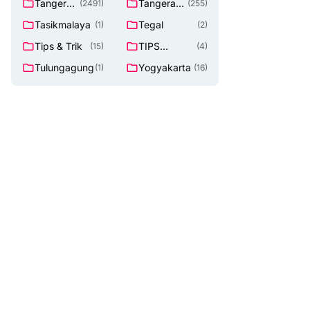
Tangeran
Tangerang
(2491)
(255)
g
Selatan
Tasikmalaya
Tegal
(1)
(2)
Tips & Trik
TIPS
(15)
(4)
Lowongan
Tulungagung
Yogyakarta
(1)
(16)
Kerja