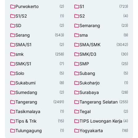
Purwokerto
S1
(2)
(723)
S1/S2
S2
(1)
(4)
SD
Semarang
(2)
(23)
Serang
sma
(543)
(9)
SMA/S1
SMA/SMK
(2)
(3042)
smk
SMK/D3
(258)
(30)
SMK/S1
SMP
(7)
(25)
Solo
Subang
(5)
(5)
Sukabumi
Sukoharjo
(8)
(1)
Sumedang
Surabaya
(2)
(28)
Tangerang
Tangerang Selatan
(2491)
(255)
Tasikmalaya
Tegal
(1)
(2)
Tips & Trik
TIPS Lowongan Kerja
(15)
(4)
Tulungagung
Yogyakarta
(1)
(16)