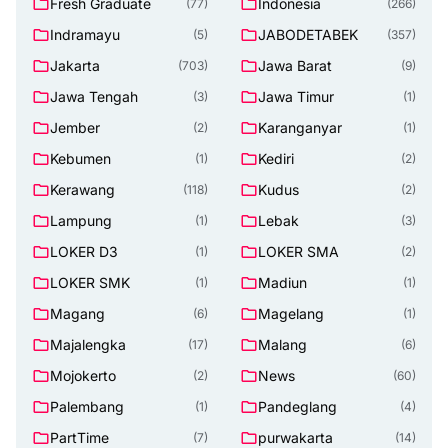
Fresh Graduate
Indonesia
(77)
(266)
Indramayu
JABODETABEK
(5)
(357)
Jakarta
Jawa Barat
(703)
(9)
Jawa Tengah
Jawa Timur
(3)
(1)
Jember
Karanganyar
(2)
(1)
Kebumen
Kediri
(1)
(2)
Kerawang
Kudus
(118)
(2)
Lampung
Lebak
(1)
(3)
LOKER D3
LOKER SMA
(1)
(2)
LOKER SMK
Madiun
(1)
(1)
Magang
Magelang
(6)
(1)
Majalengka
Malang
(17)
(6)
Mojokerto
News
(2)
(60)
Palembang
Pandeglang
(1)
(4)
PartTime
purwakarta
(7)
(14)