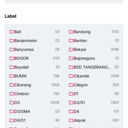
Label
Bali
Bandung
(3)
(115)
Banjarmasin
Banten
(2)
(1)
Banyumas
Bekasi
(3)
(418)
BOGOR
Bojonegoro
(111)
(1)
Boyolali
BSD TANGERANG
(1)
(5)
SELATAN
BUMN
Cikande
(18)
(106)
Cikarang
Cilegon
(154)
(53)
Cirebon
D1
(16)
(6)
D3
D3/S1
(409)
(150)
D3/SMA
D4
(2)
(11)
D4/S1
depok
(6)
(30)