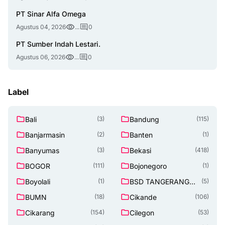
PT Sinar Alfa Omega
Agustus 04, 2026
...
0
PT Sumber Indah Lestari.
Agustus 06, 2026
...
0
Label
Bali
Bandung
(3)
(115)
Banjarmasin
Banten
(2)
(1)
Banyumas
Bekasi
(3)
(418)
BOGOR
Bojonegoro
(111)
(1)
Boyolali
BSD TANGERANG
(1)
(5)
SELATAN
BUMN
Cikande
(18)
(106)
Cikarang
Cilegon
(154)
(53)