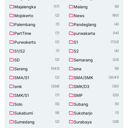
Majalengka
Malang
(17)
(6)
Mojokerto
News
(2)
(60)
Palembang
Pandeglang
(1)
(4)
PartTime
purwakarta
(7)
(14)
Purwokerto
S1
(2)
(723)
S1/S2
S2
(1)
(4)
SD
Semarang
(2)
(23)
Serang
sma
(543)
(9)
SMA/S1
SMA/SMK
(2)
(3041)
smk
SMK/D3
(258)
(30)
SMK/S1
SMP
(7)
(25)
Solo
Subang
(5)
(5)
Sukabumi
Sukoharjo
(8)
(1)
Sumedang
Surabaya
(2)
(28)