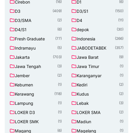
Cirebon
D1
(16)
(6)
D3
D3/S1
(409)
(150)
D3/SMA
D4
(2)
(11)
D4/S1
depok
(6)
(30)
Fresh Graduate
Indonesia
(77)
(266)
Indramayu
JABODETABEK
(5)
(357)
Jakarta
Jawa Barat
(703)
(9)
Jawa Tengah
Jawa Timur
(3)
(1)
Jember
Karanganyar
(2)
(1)
Kebumen
Kediri
(1)
(2)
Kerawang
Kudus
(118)
(2)
Lampung
Lebak
(1)
(3)
LOKER D3
LOKER SMA
(1)
(2)
LOKER SMK
Madiun
(1)
(1)
Magang
Magelang
(6)
(1)