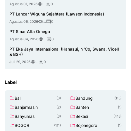
Agustus 01, 2026
...
0
PT Lancar Wiguna Sejahtera (Lawson Indonesia)
Agustus 06, 2026
...
0
PT Sinar Alfa Omega
Agustus 04, 2026
...
0
PT Eka Jaya Internasional (Hanasui, N'Co, Swana, Vicell
& BSH)
Juli 29, 2026
...
0
Label
Bali
Bandung
(3)
(115)
Banjarmasin
Banten
(2)
(1)
Banyumas
Bekasi
(3)
(418)
BOGOR
Bojonegoro
(111)
(1)