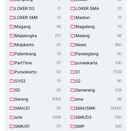
LOKER D3
LOKER SMA
(1)
(2)
LOKER SMK
Madiun
(1)
(1)
Magang
Magelang
(6)
(1)
Majalengka
Malang
(17)
(6)
Mojokerto
News
(2)
(60)
Palembang
Pandeglang
(1)
(4)
PartTime
purwakarta
(7)
(14)
Purwokerto
S1
(2)
(723)
S1/S2
S2
(1)
(4)
SD
Semarang
(2)
(23)
Serang
sma
(543)
(9)
SMA/S1
SMA/SMK
(2)
(3042)
smk
SMK/D3
(258)
(30)
SMK/S1
SMP
(7)
(25)