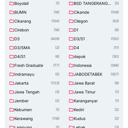
Boyolali
BSD TANGERANG
(1)
(5)
SELATAN
BUMN
Cikande
(18)
(106)
Cikarang
Cilegon
(154)
(53)
Cirebon
D1
(16)
(6)
D3
D3/S1
(409)
(150)
D3/SMA
D4
(2)
(11)
D4/S1
depok
(6)
(30)
Fresh Graduate
Indonesia
(77)
(266)
Indramayu
JABODETABEK
(5)
(357)
Jakarta
Jawa Barat
(703)
(9)
Jawa Tengah
Jawa Timur
(3)
(1)
Jember
Karanganyar
(2)
(1)
Kebumen
Kediri
(1)
(2)
Kerawang
Kudus
(118)
(2)
Lampung
Lebak
(1)
(3)