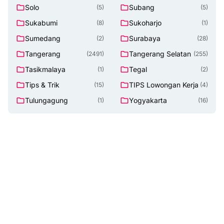
Solo
Subang
(5)
(5)
Sukabumi
Sukoharjo
(8)
(1)
Sumedang
Surabaya
(2)
(28)
Tangerang
Tangerang Selatan
(2491)
(255)
Tasikmalaya
Tegal
(1)
(2)
Tips & Trik
TIPS Lowongan Kerja
(15)
(4)
Tulungagung
Yogyakarta
(1)
(16)