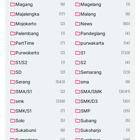
Magang
Magelang
(6)
(1)
Majalengka
Malang
(17)
(6)
Mojokerto
News
(2)
(60)
Palembang
Pandeglang
(1)
(4)
PartTime
purwakarta
(7)
(14)
Purwokerto
S1
(2)
(723)
S1/S2
S2
(1)
(4)
SD
Semarang
(2)
(23)
Serang
sma
(543)
(9)
SMA/S1
SMA/SMK
(2)
(3041)
smk
SMK/D3
(258)
(30)
SMK/S1
SMP
(7)
(25)
Solo
Subang
(5)
(5)
Sukabumi
Sukoharjo
(8)
(1)
Sumedang
Surabaya
(2)
(28)