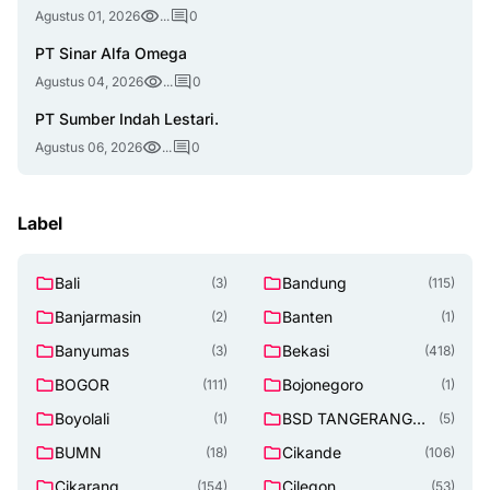
Agustus 01, 2026
...
0
PT Sinar Alfa Omega
Agustus 04, 2026
...
0
PT Sumber Indah Lestari.
Agustus 06, 2026
...
0
Label
Bali
Bandung
(3)
(115)
Banjarmasin
Banten
(2)
(1)
Banyumas
Bekasi
(3)
(418)
BOGOR
Bojonegoro
(111)
(1)
Boyolali
BSD TANGERANG
(1)
(5)
SELATAN
BUMN
Cikande
(18)
(106)
Cikarang
Cilegon
(154)
(53)