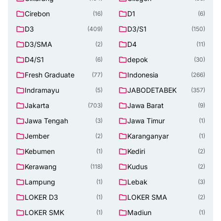
Cirebon
D1
(16)
(6)
D3
D3/S1
(409)
(150)
D3/SMA
D4
(2)
(11)
D4/S1
depok
(6)
(30)
Fresh Graduate
Indonesia
(77)
(266)
Indramayu
JABODETABEK
(5)
(357)
Jakarta
Jawa Barat
(703)
(9)
Jawa Tengah
Jawa Timur
(3)
(1)
Jember
Karanganyar
(2)
(1)
Kebumen
Kediri
(1)
(2)
Kerawang
Kudus
(118)
(2)
Lampung
Lebak
(1)
(3)
LOKER D3
LOKER SMA
(1)
(2)
LOKER SMK
Madiun
(1)
(1)