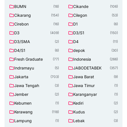
SELATAN
BUMN
Cikande
(18)
(106)
Cikarang
Cilegon
(154)
(53)
Cirebon
D1
(16)
(6)
D3
D3/S1
(409)
(150)
D3/SMA
D4
(2)
(11)
D4/S1
depok
(6)
(30)
Fresh Graduate
Indonesia
(77)
(266)
Indramayu
JABODETABEK
(5)
(357)
Jakarta
Jawa Barat
(703)
(9)
Jawa Tengah
Jawa Timur
(3)
(1)
Jember
Karanganyar
(2)
(1)
Kebumen
Kediri
(1)
(2)
Kerawang
Kudus
(118)
(2)
Lampung
Lebak
(1)
(3)