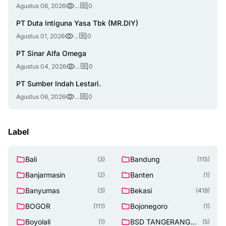
Agustus 06, 2026
...
0
PT Duta Intiguna Yasa Tbk (MR.DIY)
Agustus 01, 2026
...
0
PT Sinar Alfa Omega
Agustus 04, 2026
...
0
PT Sumber Indah Lestari.
Agustus 06, 2026
...
0
Label
Bali
Bandung
(3)
(115)
Banjarmasin
Banten
(2)
(1)
Banyumas
Bekasi
(3)
(418)
BOGOR
Bojonegoro
(111)
(1)
Boyolali
BSD TANGERANG
(1)
(5)