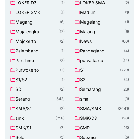
LOKER D3
LOKER SMA
(1)
(2)
LOKER SMK
Madiun
(1)
(1)
Magang
Magelang
(6)
(1)
Majalengka
Malang
(17)
(6)
Mojokerto
News
(2)
(60)
Palembang
Pandeglang
(1)
(4)
PartTime
purwakarta
(7)
(14)
Purwokerto
S1
(2)
(723)
S1/S2
S2
(1)
(4)
SD
Semarang
(2)
(23)
Serang
sma
(543)
(9)
SMA/S1
SMA/SMK
(2)
(3041)
smk
SMK/D3
(258)
(30)
SMK/S1
SMP
(7)
(25)
Solo
Subang
(5)
(5)