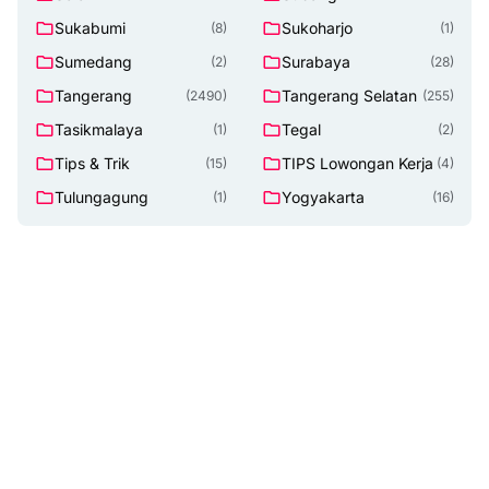
Sukabumi
Sukoharjo
(8)
(1)
Sumedang
Surabaya
(2)
(28)
Tangerang
Tangerang Selatan
(2490)
(255)
Tasikmalaya
Tegal
(1)
(2)
Tips & Trik
TIPS Lowongan Kerja
(15)
(4)
Tulungagung
Yogyakarta
(1)
(16)