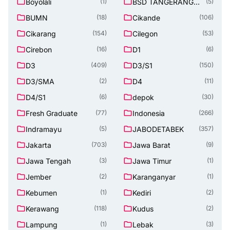
Boyolali
BSD TANGERANG
(1)
(5)
SELATAN
BUMN
Cikande
(18)
(106)
Cikarang
Cilegon
(154)
(53)
Cirebon
D1
(16)
(6)
D3
D3/S1
(409)
(150)
D3/SMA
D4
(2)
(11)
D4/S1
depok
(6)
(30)
Fresh Graduate
Indonesia
(77)
(266)
Indramayu
JABODETABEK
(5)
(357)
Jakarta
Jawa Barat
(703)
(9)
Jawa Tengah
Jawa Timur
(3)
(1)
Jember
Karanganyar
(2)
(1)
Kebumen
Kediri
(1)
(2)
Kerawang
Kudus
(118)
(2)
Lampung
Lebak
(1)
(3)