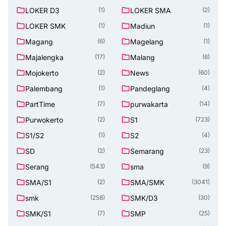
LOKER D3
LOKER SMA
(1)
(2)
LOKER SMK
Madiun
(1)
(1)
Magang
Magelang
(6)
(1)
Majalengka
Malang
(17)
(6)
Mojokerto
News
(2)
(60)
Palembang
Pandeglang
(1)
(4)
PartTime
purwakarta
(7)
(14)
Purwokerto
S1
(2)
(723)
S1/S2
S2
(1)
(4)
SD
Semarang
(2)
(23)
Serang
sma
(543)
(9)
SMA/S1
SMA/SMK
(2)
(3041)
smk
SMK/D3
(258)
(30)
SMK/S1
SMP
(7)
(25)