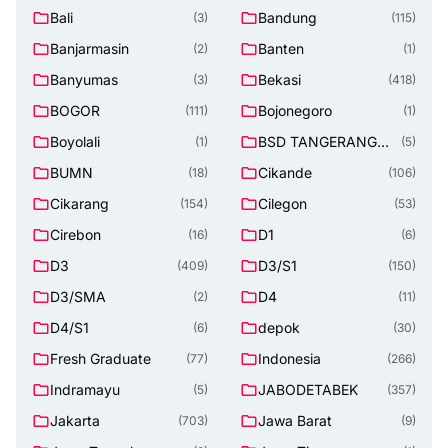
Bali
Bandung
(3)
(115)
Banjarmasin
Banten
(2)
(1)
Banyumas
Bekasi
(3)
(418)
BOGOR
Bojonegoro
(111)
(1)
Boyolali
BSD TANGERANG
(1)
(5)
SELATAN
BUMN
Cikande
(18)
(106)
Cikarang
Cilegon
(154)
(53)
Cirebon
D1
(16)
(6)
D3
D3/S1
(409)
(150)
D3/SMA
D4
(2)
(11)
D4/S1
depok
(6)
(30)
Fresh Graduate
Indonesia
(77)
(266)
Indramayu
JABODETABEK
(5)
(357)
Jakarta
Jawa Barat
(703)
(9)