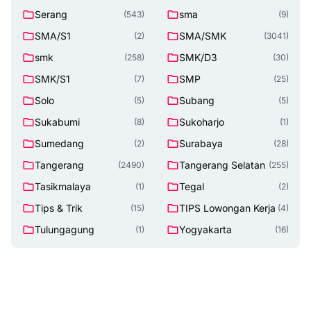
Serang
sma
(543)
(9)
SMA/S1
SMA/SMK
(2)
(3041)
smk
SMK/D3
(258)
(30)
SMK/S1
SMP
(7)
(25)
Solo
Subang
(5)
(5)
Sukabumi
Sukoharjo
(8)
(1)
Sumedang
Surabaya
(2)
(28)
Tangerang
Tangerang Selatan
(2490)
(255)
Tasikmalaya
Tegal
(1)
(2)
Tips & Trik
TIPS Lowongan Kerja
(15)
(4)
Tulungagung
Yogyakarta
(1)
(16)