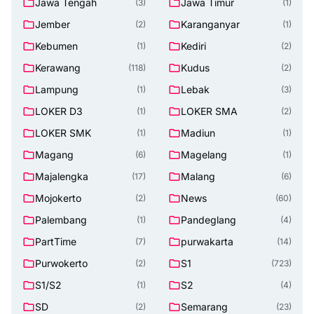
Jawa Tengah
Jawa Timur
(3)
(1)
Jember
Karanganyar
(2)
(1)
Kebumen
Kediri
(1)
(2)
Kerawang
Kudus
(118)
(2)
Lampung
Lebak
(1)
(3)
LOKER D3
LOKER SMA
(1)
(2)
LOKER SMK
Madiun
(1)
(1)
Magang
Magelang
(6)
(1)
Majalengka
Malang
(17)
(6)
Mojokerto
News
(2)
(60)
Palembang
Pandeglang
(1)
(4)
PartTime
purwakarta
(7)
(14)
Purwokerto
S1
(2)
(723)
S1/S2
S2
(1)
(4)
SD
Semarang
(2)
(23)