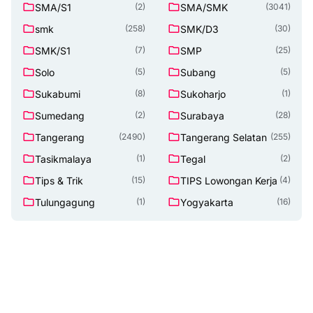
SMA/S1
SMA/SMK
(2)
(3041)
smk
SMK/D3
(258)
(30)
SMK/S1
SMP
(7)
(25)
Solo
Subang
(5)
(5)
Sukabumi
Sukoharjo
(8)
(1)
Sumedang
Surabaya
(2)
(28)
Tangerang
Tangerang Selatan
(2490)
(255)
Tasikmalaya
Tegal
(1)
(2)
Tips & Trik
TIPS Lowongan Kerja
(15)
(4)
Tulungagung
Yogyakarta
(1)
(16)