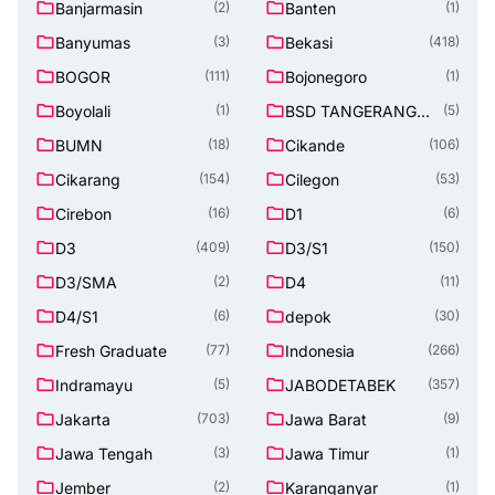
Banjarmasin
Banten
(2)
(1)
Banyumas
Bekasi
(3)
(418)
BOGOR
Bojonegoro
(111)
(1)
Boyolali
BSD TANGERANG
(1)
(5)
SELATAN
BUMN
Cikande
(18)
(106)
Cikarang
Cilegon
(154)
(53)
Cirebon
D1
(16)
(6)
D3
D3/S1
(409)
(150)
D3/SMA
D4
(2)
(11)
D4/S1
depok
(6)
(30)
Fresh Graduate
Indonesia
(77)
(266)
Indramayu
JABODETABEK
(5)
(357)
Jakarta
Jawa Barat
(703)
(9)
Jawa Tengah
Jawa Timur
(3)
(1)
Jember
Karanganyar
(2)
(1)