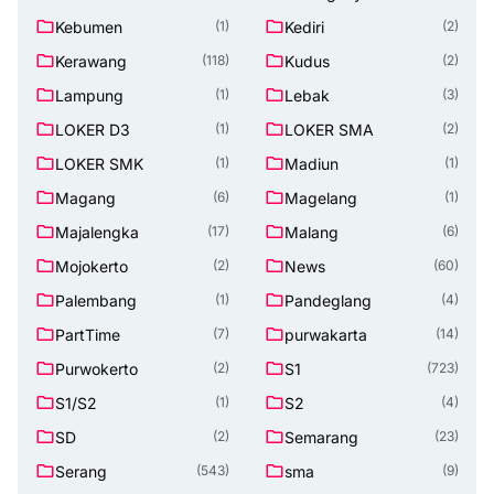
Kebumen
Kediri
(1)
(2)
Kerawang
Kudus
(118)
(2)
Lampung
Lebak
(1)
(3)
LOKER D3
LOKER SMA
(1)
(2)
LOKER SMK
Madiun
(1)
(1)
Magang
Magelang
(6)
(1)
Majalengka
Malang
(17)
(6)
Mojokerto
News
(2)
(60)
Palembang
Pandeglang
(1)
(4)
PartTime
purwakarta
(7)
(14)
Purwokerto
S1
(2)
(723)
S1/S2
S2
(1)
(4)
SD
Semarang
(2)
(23)
Serang
sma
(543)
(9)