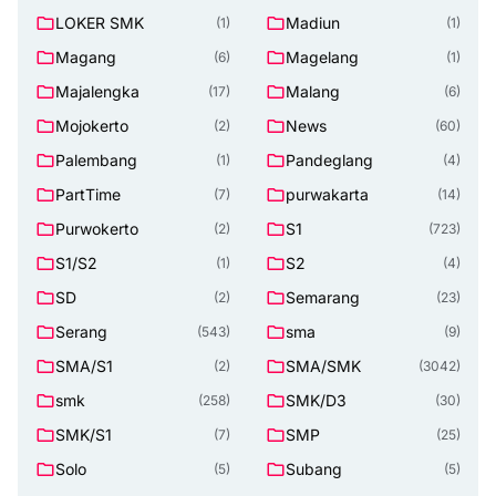
LOKER SMK
Madiun
(1)
(1)
Magang
Magelang
(6)
(1)
Majalengka
Malang
(17)
(6)
Mojokerto
News
(2)
(60)
Palembang
Pandeglang
(1)
(4)
PartTime
purwakarta
(7)
(14)
Purwokerto
S1
(2)
(723)
S1/S2
S2
(1)
(4)
SD
Semarang
(2)
(23)
Serang
sma
(543)
(9)
SMA/S1
SMA/SMK
(2)
(3042)
smk
SMK/D3
(258)
(30)
SMK/S1
SMP
(7)
(25)
Solo
Subang
(5)
(5)