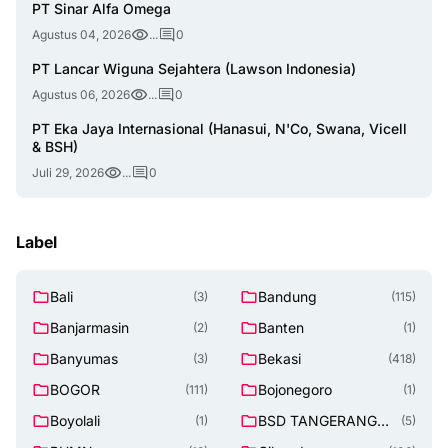
PT Sinar Alfa Omega
Agustus 04, 2026
...
0
PT Lancar Wiguna Sejahtera (Lawson Indonesia)
Agustus 06, 2026
...
0
PT Eka Jaya Internasional (Hanasui, N'Co, Swana, Vicell
& BSH)
Juli 29, 2026
...
0
Label
Bali
Bandung
(3)
(115)
Banjarmasin
Banten
(2)
(1)
Banyumas
Bekasi
(3)
(418)
BOGOR
Bojonegoro
(111)
(1)
Boyolali
BSD TANGERANG
(1)
(5)
SELATAN