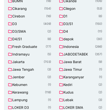
BUMN
Cikande
(18)
(106)
Cikarang
Cilegon
(154)
(53)
Cirebon
D1
(16)
(6)
D3
D3/S1
(409)
(150)
D3/SMA
D4
(2)
(11)
D4/S1
depok
(6)
(30)
Fresh Graduate
Indonesia
(77)
(266)
Indramayu
JABODETABEK
(5)
(357)
Jakarta
Jawa Barat
(703)
(9)
Jawa Tengah
Jawa Timur
(3)
(1)
Jember
Karanganyar
(2)
(1)
Kebumen
Kediri
(1)
(2)
Kerawang
Kudus
(118)
(2)
Lampung
Lebak
(1)
(3)
LOKER D3
LOKER SMA
(1)
(2)