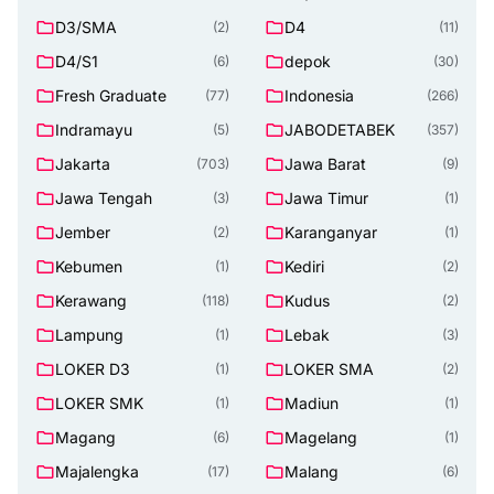
D3/SMA
D4
(2)
(11)
D4/S1
depok
(6)
(30)
Fresh Graduate
Indonesia
(77)
(266)
Indramayu
JABODETABEK
(5)
(357)
Jakarta
Jawa Barat
(703)
(9)
Jawa Tengah
Jawa Timur
(3)
(1)
Jember
Karanganyar
(2)
(1)
Kebumen
Kediri
(1)
(2)
Kerawang
Kudus
(118)
(2)
Lampung
Lebak
(1)
(3)
LOKER D3
LOKER SMA
(1)
(2)
LOKER SMK
Madiun
(1)
(1)
Magang
Magelang
(6)
(1)
Majalengka
Malang
(17)
(6)