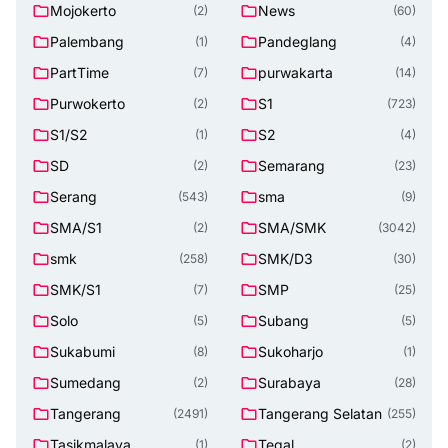
Mojokerto
News
(2)
(60)
Palembang
Pandeglang
(1)
(4)
PartTime
purwakarta
(7)
(14)
Purwokerto
S1
(2)
(723)
S1/S2
S2
(1)
(4)
SD
Semarang
(2)
(23)
Serang
sma
(543)
(9)
SMA/S1
SMA/SMK
(2)
(3042)
smk
SMK/D3
(258)
(30)
SMK/S1
SMP
(7)
(25)
Solo
Subang
(5)
(5)
Sukabumi
Sukoharjo
(8)
(1)
Sumedang
Surabaya
(2)
(28)
Tangerang
Tangerang Selatan
(2491)
(255)
Tasikmalaya
Tegal
(1)
(2)