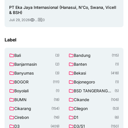
PT Eka Jaya Internasional (Hanasui, N'Co, Swana, Vicell
& BSH)
Juli 29, 2026
...
0
Label
Bali
Bandung
(3)
(115)
Banjarmasin
Banten
(2)
(1)
Banyumas
Bekasi
(3)
(418)
BOGOR
Bojonegoro
(111)
(1)
Boyolali
BSD TANGERANG
(1)
(5)
SELATAN
BUMN
Cikande
(18)
(106)
Cikarang
Cilegon
(154)
(53)
Cirebon
D1
(16)
(6)
D3
D3/S1
(409)
(150)