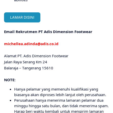
LAMAR DISINI
Email Rekrutmen PT Adis Dimension Footwear
michellea.adinda@adis.co.id
Alamat PT. Adіѕ Dіmеnѕіоn Footwear
Jаlаn Rауа Sеrаng Km 24
Bаlаrаjа – Tаngеrаng 15610
NOTE:
Hanya pelamar yang memenuhi kualifikasi yang
biasanya akan diproses lebih lanjut oleh perusahaan.
Perusahaan hanya menerima lamaran pelamar dua
minggu hingga satu bulan, dan tidak menerima spam.
Harap beri waktu kembali untuk mengirim lamaran