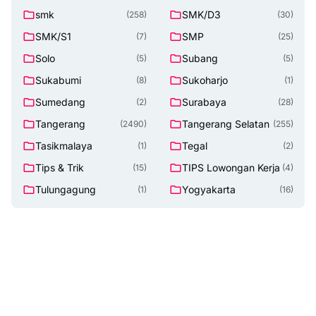
smk
SMK/D3
(258)
(30)
SMK/S1
SMP
(7)
(25)
Solo
Subang
(5)
(5)
Sukabumi
Sukoharjo
(8)
(1)
Sumedang
Surabaya
(2)
(28)
Tangerang
Tangerang Selatan
(2490)
(255)
Tasikmalaya
Tegal
(1)
(2)
Tips & Trik
TIPS Lowongan Kerja
(15)
(4)
Tulungagung
Yogyakarta
(1)
(16)