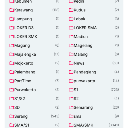
Kebumen
Kediri
(1)
(2)
Kerawang
Kudus
(118)
(2)
Lampung
Lebak
(1)
(3)
LOKER D3
LOKER SMA
(1)
(2)
LOKER SMK
Madiun
(1)
(1)
Magang
Magelang
(6)
(1)
Majalengka
Malang
(17)
(6)
Mojokerto
News
(2)
(60)
Palembang
Pandeglang
(1)
(4)
PartTime
purwakarta
(7)
(14)
Purwokerto
S1
(2)
(723)
S1/S2
S2
(1)
(4)
SD
Semarang
(2)
(23)
Serang
sma
(543)
(9)
SMA/S1
SMA/SMK
(2)
(3041)