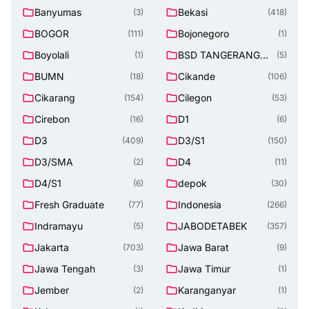
Banyumas
Bekasi
(3)
(418)
BOGOR
Bojonegoro
(111)
(1)
Boyolali
BSD TANGERANG
(1)
(5)
SELATAN
BUMN
Cikande
(18)
(106)
Cikarang
Cilegon
(154)
(53)
Cirebon
D1
(16)
(6)
D3
D3/S1
(409)
(150)
D3/SMA
D4
(2)
(11)
D4/S1
depok
(6)
(30)
Fresh Graduate
Indonesia
(77)
(266)
Indramayu
JABODETABEK
(5)
(357)
Jakarta
Jawa Barat
(703)
(9)
Jawa Tengah
Jawa Timur
(3)
(1)
Jember
Karanganyar
(2)
(1)