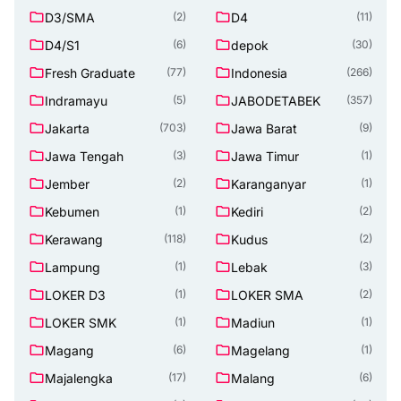
D3/SMA
D4
(2)
(11)
D4/S1
depok
(6)
(30)
Fresh Graduate
Indonesia
(77)
(266)
Indramayu
JABODETABEK
(5)
(357)
Jakarta
Jawa Barat
(703)
(9)
Jawa Tengah
Jawa Timur
(3)
(1)
Jember
Karanganyar
(2)
(1)
Kebumen
Kediri
(1)
(2)
Kerawang
Kudus
(118)
(2)
Lampung
Lebak
(1)
(3)
LOKER D3
LOKER SMA
(1)
(2)
LOKER SMK
Madiun
(1)
(1)
Magang
Magelang
(6)
(1)
Majalengka
Malang
(17)
(6)