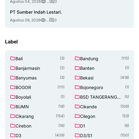
Agustus 04, 2026
...
0
PT Sumber Indah Lestari.
Agustus 06, 2026
...
0
Label
Bali
Bandung
(3)
(115)
Banjarmasin
Banten
(2)
(1)
Banyumas
Bekasi
(3)
(418)
BOGOR
Bojonegoro
(111)
(1)
Boyolali
BSD TANGERANG
(1)
(5)
SELATAN
BUMN
Cikande
(18)
(106)
Cikarang
Cilegon
(154)
(53)
Cirebon
D1
(16)
(6)
D3
D3/S1
(409)
(150)