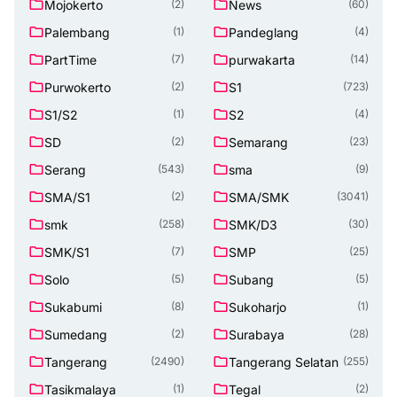
Mojokerto
News
(2)
(60)
Palembang
Pandeglang
(1)
(4)
PartTime
purwakarta
(7)
(14)
Purwokerto
S1
(2)
(723)
S1/S2
S2
(1)
(4)
SD
Semarang
(2)
(23)
Serang
sma
(543)
(9)
SMA/S1
SMA/SMK
(2)
(3041)
smk
SMK/D3
(258)
(30)
SMK/S1
SMP
(7)
(25)
Solo
Subang
(5)
(5)
Sukabumi
Sukoharjo
(8)
(1)
Sumedang
Surabaya
(2)
(28)
Tangerang
Tangerang Selatan
(2490)
(255)
Tasikmalaya
Tegal
(1)
(2)