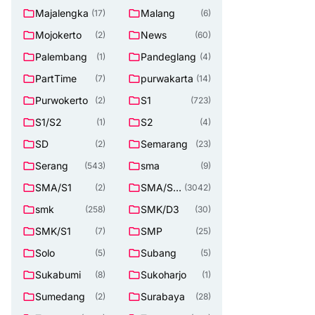
Majalengka
Malang
(17)
(6)
Mojokerto
News
(2)
(60)
Palembang
Pandeglang
(1)
(4)
PartTime
purwakarta
(7)
(14)
Purwokerto
S1
(2)
(723)
S1/S2
S2
(1)
(4)
SD
Semarang
(2)
(23)
Serang
sma
(543)
(9)
SMA/S1
SMA/SM
(2)
(3042)
K
smk
SMK/D3
(258)
(30)
SMK/S1
SMP
(7)
(25)
Solo
Subang
(5)
(5)
Sukabumi
Sukoharjo
(8)
(1)
Sumedang
Surabaya
(2)
(28)