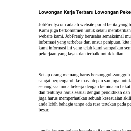
Lowongan Kerja Terbaru Lowongan Peke
JobFrenly.com adalah website portal berita yang 
Kami juga berkomitmen untuk selalu memberikan 
website kami. JobFrenly berusaha semaksimal mu
informasi yang terbebas dari unsur penipuan, ki
kami informasi ini yang telah kami sampaikan se
pekerjaan yang layak dan terbaik untuk kalian.
Setiap orang memang harus bersungguh-sungguh un
sangat berpengaruh ke masa depan san juga untuk 
senang saat anda bekerja dengan keminatan bakat 
dan tentunya harus sesuai dengan pendidikan dan 
juga harus memperhatikan sebuah kesesuaian ski
anda lebih bahagia tanpa ada rasa tertekan pada
besar.
anda, jangan terlena kepada gaji yang besar kare