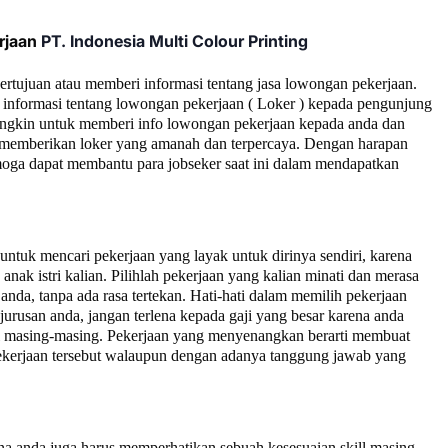
rjaan
PT.
Indonesia Multi Colour Printing
bertujuan atau memberi informasi tentang jasa lowongan pekerjaan.
informasi tentang lowongan pekerjaan ( Loker ) kepada pengunjung
ngkin untuk memberi info lowongan pekerjaan kepada anda dan
ta memberikan loker yang amanah dan terpercaya. Dengan harapan
moga dapat membantu para jobseker saat ini dalam mendapatkan
tuk mencari pekerjaan yang layak untuk dirinya sendiri, karena
anak istri kalian.
Pilihlah pekerjaan yang kalian minati dan merasa
anda, tanpa ada rasa tertekan. Hati-hati dalam memilih pekerjaan
jurusan anda, jangan terlena kepada gaji yang besar karena anda
ll masing-masing. Pekerjaan yang menyenangkan berarti membuat
 pekerjaan tersebut walaupun dengan adanya tanggung jawab yang
na anda juga harus memperhatikan sebuah kesesuaian skill masing-