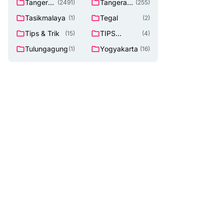
Tangeran
Tangerang
(2491)
(255)
g
Selatan
Tasikmalaya
Tegal
(1)
(2)
Tips & Trik
TIPS
(15)
(4)
Lowongan
Tulungagung
Yogyakarta
(1)
(16)
Kerja