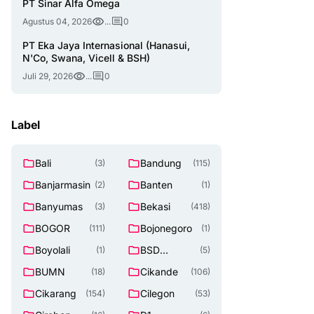
PT Sinar Alfa Omega
Agustus 04, 2026
...
0
PT Eka Jaya Internasional (Hanasui,
N'Co, Swana, Vicell & BSH)
Juli 29, 2026
...
0
Label
Bali
Bandung
(3)
(115)
Banjarmasin
Banten
(2)
(1)
Banyumas
Bekasi
(3)
(418)
BOGOR
Bojonegoro
(111)
(1)
Boyolali
BSD
(1)
(5)
TANGERAN
BUMN
Cikande
(18)
(106)
G SELATAN
Cikarang
Cilegon
(154)
(53)