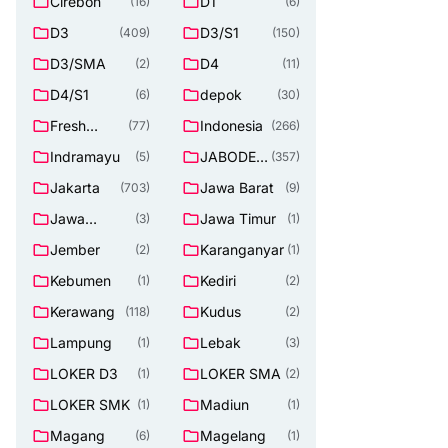
Cirebon
D1
(16)
(6)
D3
D3/S1
(409)
(150)
D3/SMA
D4
(2)
(11)
D4/S1
depok
(6)
(30)
Fresh
Indonesia
(77)
(266)
Graduate
Indramayu
JABODET
(5)
(357)
ABEK
Jakarta
Jawa Barat
(703)
(9)
Jawa
Jawa Timur
(3)
(1)
Tengah
Jember
Karanganyar
(2)
(1)
Kebumen
Kediri
(1)
(2)
Kerawang
Kudus
(118)
(2)
Lampung
Lebak
(1)
(3)
LOKER D3
LOKER SMA
(1)
(2)
LOKER SMK
Madiun
(1)
(1)
Magang
Magelang
(6)
(1)