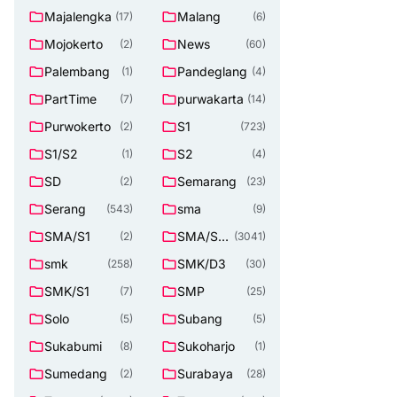
Majalengka
Malang
(17)
(6)
Mojokerto
News
(2)
(60)
Palembang
Pandeglang
(1)
(4)
PartTime
purwakarta
(7)
(14)
Purwokerto
S1
(2)
(723)
S1/S2
S2
(1)
(4)
SD
Semarang
(2)
(23)
Serang
sma
(543)
(9)
SMA/S1
SMA/SM
(2)
(3041)
K
smk
SMK/D3
(258)
(30)
SMK/S1
SMP
(7)
(25)
Solo
Subang
(5)
(5)
Sukabumi
Sukoharjo
(8)
(1)
Sumedang
Surabaya
(2)
(28)