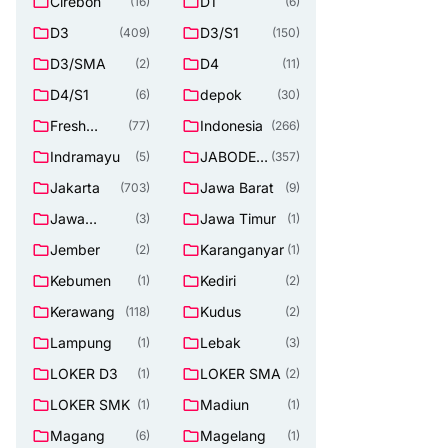
Cirebon
D1
(16)
(6)
D3
D3/S1
(409)
(150)
D3/SMA
D4
(2)
(11)
D4/S1
depok
(6)
(30)
Fresh
Indonesia
(77)
(266)
Graduate
Indramayu
JABODET
(5)
(357)
ABEK
Jakarta
Jawa Barat
(703)
(9)
Jawa
Jawa Timur
(3)
(1)
Tengah
Jember
Karanganyar
(2)
(1)
Kebumen
Kediri
(1)
(2)
Kerawang
Kudus
(118)
(2)
Lampung
Lebak
(1)
(3)
LOKER D3
LOKER SMA
(1)
(2)
LOKER SMK
Madiun
(1)
(1)
Magang
Magelang
(6)
(1)