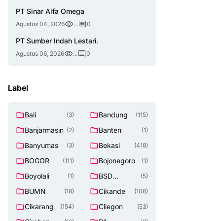
PT Sinar Alfa Omega
Agustus 04, 2026
...
0
PT Sumber Indah Lestari.
Agustus 06, 2026
...
0
Label
Bali
Bandung
(3)
(115)
Banjarmasin
Banten
(2)
(1)
Banyumas
Bekasi
(3)
(418)
BOGOR
Bojonegoro
(111)
(1)
Boyolali
BSD
(1)
(5)
TANGERAN
BUMN
Cikande
(18)
(106)
G SELATAN
Cikarang
Cilegon
(154)
(53)