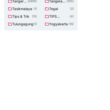
Tangeran
Tangerang
(2490)
(255)
g
Selatan
Tasikmalaya
Tegal
(1)
(2)
Tips & Trik
TIPS
(15)
(4)
Lowongan
Tulungagung
Yogyakarta
(1)
(16)
Kerja