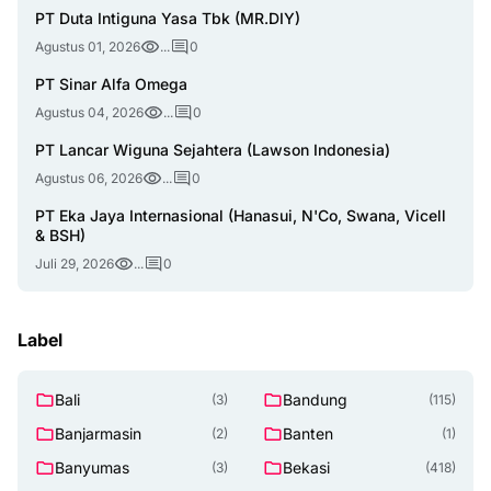
PT Duta Intiguna Yasa Tbk (MR.DIY)
Agustus 01, 2026
...
0
PT Sinar Alfa Omega
Agustus 04, 2026
...
0
PT Lancar Wiguna Sejahtera (Lawson Indonesia)
Agustus 06, 2026
...
0
PT Eka Jaya Internasional (Hanasui, N'Co, Swana, Vicell
& BSH)
Juli 29, 2026
...
0
Label
Bali
Bandung
(3)
(115)
Banjarmasin
Banten
(2)
(1)
Banyumas
Bekasi
(3)
(418)