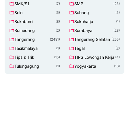
SMK/S1
SMP
(7)
(25)
Solo
Subang
(5)
(5)
Sukabumi
Sukoharjo
(8)
(1)
Sumedang
Surabaya
(2)
(28)
Tangerang
Tangerang Selatan
(2491)
(255)
Tasikmalaya
Tegal
(1)
(2)
Tips & Trik
TIPS Lowongan Kerja
(15)
(4)
Tulungagung
Yogyakarta
(1)
(16)