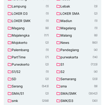
Lampung
Lebak
(1)
(3)
LOKER D3
LOKER SMA
(1)
(2)
LOKER SMK
Madiun
(1)
(1)
Magang
Magelang
(6)
(1)
Majalengka
Malang
(17)
(6)
Mojokerto
News
(2)
(60)
Palembang
Pandeglang
(1)
(4)
PartTime
purwakarta
(7)
(14)
Purwokerto
S1
(2)
(723)
S1/S2
S2
(1)
(4)
SD
Semarang
(2)
(23)
Serang
sma
(543)
(9)
SMA/S1
SMA/SMK
(2)
(3042)
smk
SMK/D3
(258)
(30)