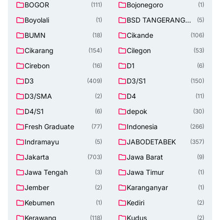
BOGOR
Bojonegoro
(111)
(1)
Boyolali
BSD TANGERANG
(1)
(5)
SELATAN
BUMN
Cikande
(18)
(106)
Cikarang
Cilegon
(154)
(53)
Cirebon
D1
(16)
(6)
D3
D3/S1
(409)
(150)
D3/SMA
D4
(2)
(11)
D4/S1
depok
(6)
(30)
Fresh Graduate
Indonesia
(77)
(266)
Indramayu
JABODETABEK
(5)
(357)
Jakarta
Jawa Barat
(703)
(9)
Jawa Tengah
Jawa Timur
(3)
(1)
Jember
Karanganyar
(2)
(1)
Kebumen
Kediri
(1)
(2)
Kerawang
Kudus
(118)
(2)