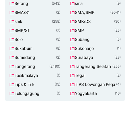
Serang
sma
(543)
(9)
SMA/S1
SMA/SMK
(2)
(3041)
smk
SMK/D3
(258)
(30)
SMK/S1
SMP
(7)
(25)
Solo
Subang
(5)
(5)
Sukabumi
Sukoharjo
(8)
(1)
Sumedang
Surabaya
(2)
(28)
Tangerang
Tangerang Selatan
(2490)
(255)
Tasikmalaya
Tegal
(1)
(2)
Tips & Trik
TIPS Lowongan Kerja
(15)
(4)
Tulungagung
Yogyakarta
(1)
(16)