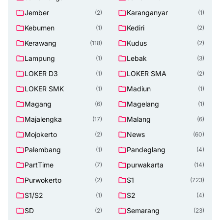
Jember
Karanganyar
(2)
(1)
Kebumen
Kediri
(1)
(2)
Kerawang
Kudus
(118)
(2)
Lampung
Lebak
(1)
(3)
LOKER D3
LOKER SMA
(1)
(2)
LOKER SMK
Madiun
(1)
(1)
Magang
Magelang
(6)
(1)
Majalengka
Malang
(17)
(6)
Mojokerto
News
(2)
(60)
Palembang
Pandeglang
(1)
(4)
PartTime
purwakarta
(7)
(14)
Purwokerto
S1
(2)
(723)
S1/S2
S2
(1)
(4)
SD
Semarang
(2)
(23)