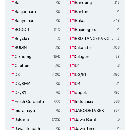
Bali
Bandung
(3)
(115)
Banjarmasin
Banten
(2)
(1)
Banyumas
Bekasi
(3)
(418)
BOGOR
Bojonegoro
(111)
(1)
Boyolali
BSD TANGERANG
(1)
(5)
SELATAN
BUMN
Cikande
(18)
(106)
Cikarang
Cilegon
(154)
(53)
Cirebon
D1
(16)
(6)
D3
D3/S1
(409)
(150)
D3/SMA
D4
(2)
(11)
D4/S1
depok
(6)
(30)
Fresh Graduate
Indonesia
(77)
(266)
Indramayu
JABODETABEK
(5)
(357)
Jakarta
Jawa Barat
(703)
(9)
Jawa Tengah
Jawa Timur
(3)
(1)