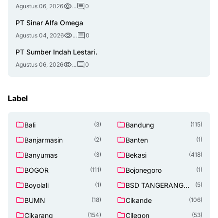
Agustus 06, 2026
...
0
PT Sinar Alfa Omega
Agustus 04, 2026
...
0
PT Sumber Indah Lestari.
Agustus 06, 2026
...
0
Label
Bali
Bandung
(3)
(115)
Banjarmasin
Banten
(2)
(1)
Banyumas
Bekasi
(3)
(418)
BOGOR
Bojonegoro
(111)
(1)
Boyolali
BSD TANGERANG
(1)
(5)
SELATAN
BUMN
Cikande
(18)
(106)
Cikarang
Cilegon
(154)
(53)