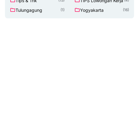
Tips & Trik
TIPS Lowongan Kerja
(15)
(4)
Tulungagung
Yogyakarta
(1)
(16)