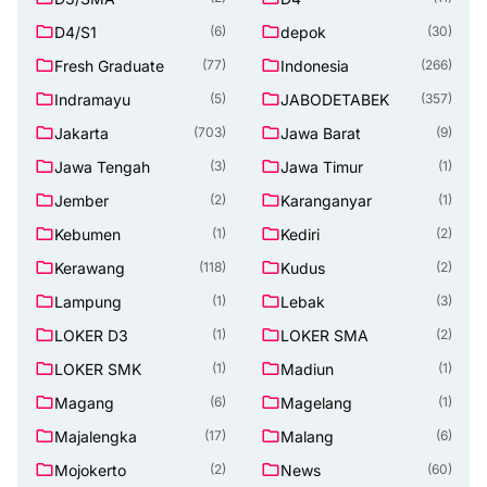
D4/S1
depok
(6)
(30)
Fresh Graduate
Indonesia
(77)
(266)
Indramayu
JABODETABEK
(5)
(357)
Jakarta
Jawa Barat
(703)
(9)
Jawa Tengah
Jawa Timur
(3)
(1)
Jember
Karanganyar
(2)
(1)
Kebumen
Kediri
(1)
(2)
Kerawang
Kudus
(118)
(2)
Lampung
Lebak
(1)
(3)
LOKER D3
LOKER SMA
(1)
(2)
LOKER SMK
Madiun
(1)
(1)
Magang
Magelang
(6)
(1)
Majalengka
Malang
(17)
(6)
Mojokerto
News
(2)
(60)