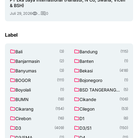
& BSH)
Juli 29, 2026
...
0
Label
Bali
Bandung
(3)
(115)
Banjarmasin
Banten
(2)
(1)
Banyumas
Bekasi
(3)
(418)
BOGOR
Bojonegoro
(111)
(1)
Boyolali
BSD TANGERANG
(1)
(5)
SELATAN
BUMN
Cikande
(18)
(106)
Cikarang
Cilegon
(154)
(53)
Cirebon
D1
(16)
(6)
D3
D3/S1
(409)
(150)
D3/SMA
D4
(2)
(11)