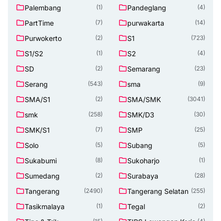
Palembang
Pandeglang
(1)
(4)
PartTime
purwakarta
(7)
(14)
Purwokerto
S1
(2)
(723)
S1/S2
S2
(1)
(4)
SD
Semarang
(2)
(23)
Serang
sma
(543)
(9)
SMA/S1
SMA/SMK
(2)
(3041)
smk
SMK/D3
(258)
(30)
SMK/S1
SMP
(7)
(25)
Solo
Subang
(5)
(5)
Sukabumi
Sukoharjo
(8)
(1)
Sumedang
Surabaya
(2)
(28)
Tangerang
Tangerang Selatan
(2490)
(255)
Tasikmalaya
Tegal
(1)
(2)