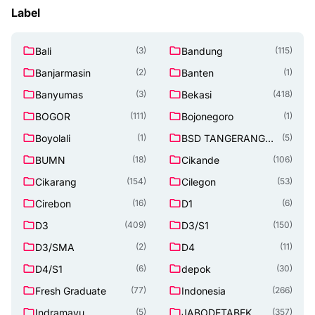
Label
Bali
Bandung
(3)
(115)
Banjarmasin
Banten
(2)
(1)
Banyumas
Bekasi
(3)
(418)
BOGOR
Bojonegoro
(111)
(1)
Boyolali
BSD TANGERANG
(1)
(5)
SELATAN
BUMN
Cikande
(18)
(106)
Cikarang
Cilegon
(154)
(53)
Cirebon
D1
(16)
(6)
D3
D3/S1
(409)
(150)
D3/SMA
D4
(2)
(11)
D4/S1
depok
(6)
(30)
Fresh Graduate
Indonesia
(77)
(266)
Indramayu
JABODETABEK
(5)
(357)