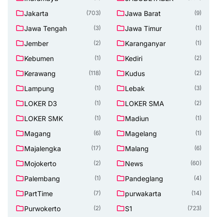
Jakarta
Jawa Barat
(703)
(9)
Jawa Tengah
Jawa Timur
(3)
(1)
Jember
Karanganyar
(2)
(1)
Kebumen
Kediri
(1)
(2)
Kerawang
Kudus
(118)
(2)
Lampung
Lebak
(1)
(3)
LOKER D3
LOKER SMA
(1)
(2)
LOKER SMK
Madiun
(1)
(1)
Magang
Magelang
(6)
(1)
Majalengka
Malang
(17)
(6)
Mojokerto
News
(2)
(60)
Palembang
Pandeglang
(1)
(4)
PartTime
purwakarta
(7)
(14)
Purwokerto
S1
(2)
(723)