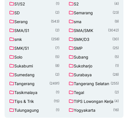
S1/S2
S2
(1)
(4)
SD
Semarang
(2)
(23)
Serang
sma
(543)
(9)
SMA/S1
SMA/SMK
(2)
(3042)
smk
SMK/D3
(258)
(30)
SMK/S1
SMP
(7)
(25)
Solo
Subang
(5)
(5)
Sukabumi
Sukoharjo
(8)
(1)
Sumedang
Surabaya
(2)
(28)
Tangerang
Tangerang Selatan
(2491)
(255)
Tasikmalaya
Tegal
(1)
(2)
Tips & Trik
TIPS Lowongan Kerja
(15)
(4)
Tulungagung
Yogyakarta
(1)
(16)