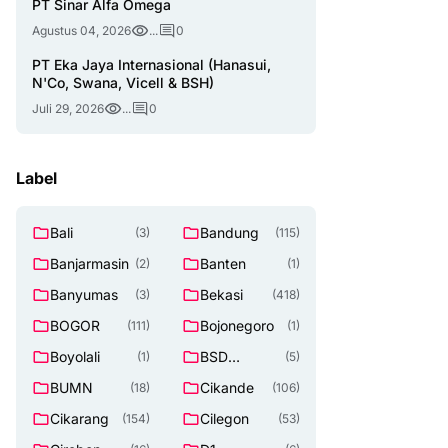
PT Sinar Alfa Omega
Agustus 04, 2026
...
0
PT Eka Jaya Internasional (Hanasui,
N'Co, Swana, Vicell & BSH)
Juli 29, 2026
...
0
Label
Bali
Bandung
(3)
(115)
Banjarmasin
Banten
(2)
(1)
Banyumas
Bekasi
(3)
(418)
BOGOR
Bojonegoro
(111)
(1)
Boyolali
BSD
(1)
(5)
TANGERAN
BUMN
Cikande
(18)
(106)
G SELATAN
Cikarang
Cilegon
(154)
(53)