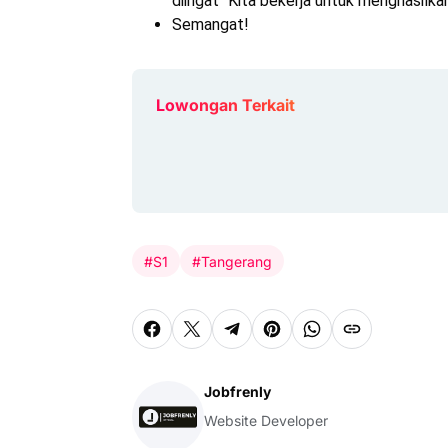
diingat "Kita bekerja untuk menghasilk
Semangat!
Lowongan Terkait
#S1
#Tangerang
Jobfrenly
Website Developer