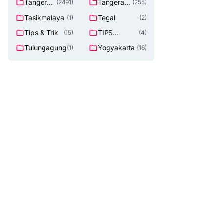
Tangeran
Tangerang
(2491)
(255)
g
Selatan
Tasikmalaya
Tegal
(1)
(2)
Tips & Trik
TIPS
(15)
(4)
Lowongan
Tulungagung
Yogyakarta
(1)
(16)
Kerja