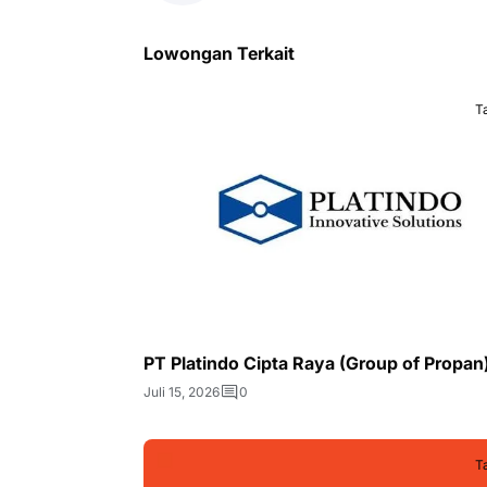
Lowongan Terkait
T
PT Platindo Cipta Raya (Group of Propan
Juli 15, 2026
0
T