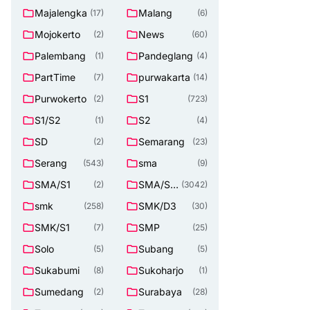
Majalengka
Malang
(17)
(6)
Mojokerto
News
(2)
(60)
Palembang
Pandeglang
(1)
(4)
PartTime
purwakarta
(7)
(14)
Purwokerto
S1
(2)
(723)
S1/S2
S2
(1)
(4)
SD
Semarang
(2)
(23)
Serang
sma
(543)
(9)
SMA/S1
SMA/SM
(2)
(3042)
K
smk
SMK/D3
(258)
(30)
SMK/S1
SMP
(7)
(25)
Solo
Subang
(5)
(5)
Sukabumi
Sukoharjo
(8)
(1)
Sumedang
Surabaya
(2)
(28)