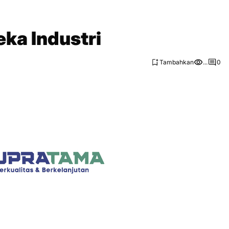
ka Industri
Tambahkan
...
0