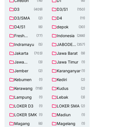
Cirebon
D1
(16)
(6)
D3
D3/S1
(409)
(150)
D3/SMA
D4
(2)
(11)
D4/S1
depok
(6)
(30)
Fresh
Indonesia
(77)
(266)
Graduate
Indramayu
JABODET
(5)
(357)
ABEK
Jakarta
Jawa Barat
(703)
(9)
Jawa
Jawa Timur
(3)
(1)
Tengah
Jember
Karanganyar
(2)
(1)
Kebumen
Kediri
(1)
(2)
Kerawang
Kudus
(118)
(2)
Lampung
Lebak
(1)
(3)
LOKER D3
LOKER SMA
(1)
(2)
LOKER SMK
Madiun
(1)
(1)
Magang
Magelang
(6)
(1)