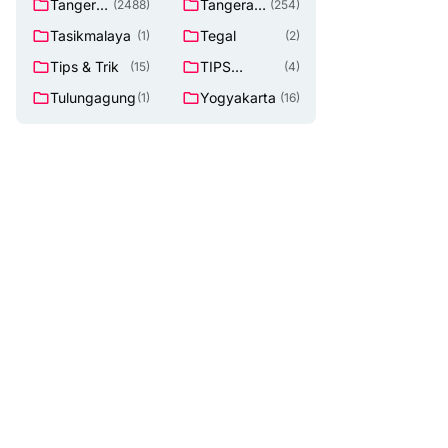
Tangeran
Tangeran
(2488)
(254)
g
g Selatan
Tasikmalaya
Tegal
(1)
(2)
Tips & Trik
TIPS
(15)
(4)
Lowongan
Tulungagung
Yogyakarta
(1)
(16)
Kerja