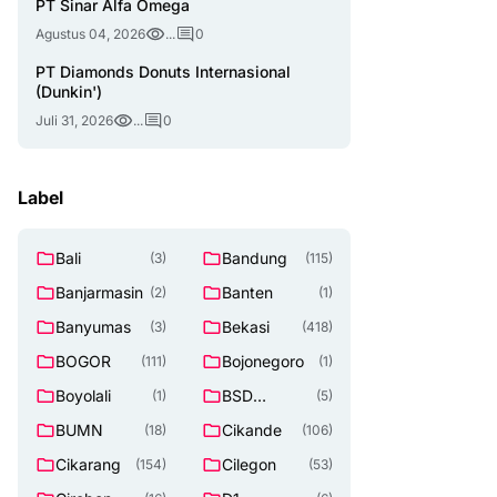
PT Sinar Alfa Omega
Agustus 04, 2026
...
0
PT Diamonds Donuts Internasional
(Dunkin')
Juli 31, 2026
...
0
Label
Bali
Bandung
(3)
(115)
Banjarmasin
Banten
(2)
(1)
Banyumas
Bekasi
(3)
(418)
BOGOR
Bojonegoro
(111)
(1)
Boyolali
BSD
(1)
(5)
TANGERAN
BUMN
Cikande
(18)
(106)
G SELATAN
Cikarang
Cilegon
(154)
(53)