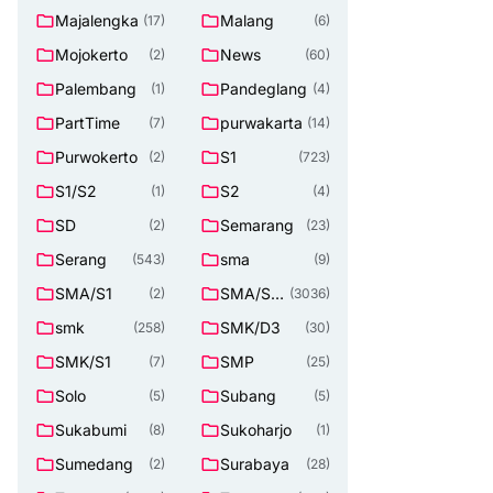
Majalengka
Malang
(17)
(6)
Mojokerto
News
(2)
(60)
Palembang
Pandeglang
(1)
(4)
PartTime
purwakarta
(7)
(14)
Purwokerto
S1
(2)
(723)
S1/S2
S2
(1)
(4)
SD
Semarang
(2)
(23)
Serang
sma
(543)
(9)
SMA/S1
SMA/SM
(2)
(3036)
K
smk
SMK/D3
(258)
(30)
SMK/S1
SMP
(7)
(25)
Solo
Subang
(5)
(5)
Sukabumi
Sukoharjo
(8)
(1)
Sumedang
Surabaya
(2)
(28)