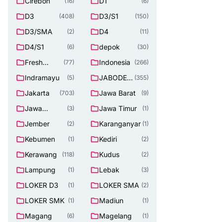
Cirebon
D1
(16)
(6)
D3
D3/S1
(408)
(150)
D3/SMA
D4
(2)
(11)
D4/S1
depok
(6)
(30)
Fresh
Indonesia
(77)
(266)
Graduate
Indramayu
JABODET
(5)
(355)
ABEK
Jakarta
Jawa Barat
(703)
(9)
Jawa
Jawa Timur
(3)
(1)
Tengah
Jember
Karanganyar
(2)
(1)
Kebumen
Kediri
(1)
(2)
Kerawang
Kudus
(118)
(2)
Lampung
Lebak
(1)
(3)
LOKER D3
LOKER SMA
(1)
(2)
LOKER SMK
Madiun
(1)
(1)
Magang
Magelang
(6)
(1)