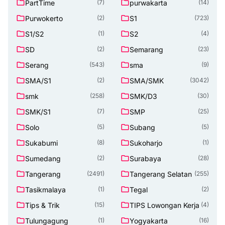
PartTime
purwakarta
(7)
(14)
Purwokerto
S1
(2)
(723)
S1/S2
S2
(1)
(4)
SD
Semarang
(2)
(23)
Serang
sma
(543)
(9)
SMA/S1
SMA/SMK
(2)
(3042)
smk
SMK/D3
(258)
(30)
SMK/S1
SMP
(7)
(25)
Solo
Subang
(5)
(5)
Sukabumi
Sukoharjo
(8)
(1)
Sumedang
Surabaya
(2)
(28)
Tangerang
Tangerang Selatan
(2491)
(255)
Tasikmalaya
Tegal
(1)
(2)
Tips & Trik
TIPS Lowongan Kerja
(15)
(4)
Tulungagung
Yogyakarta
(1)
(16)