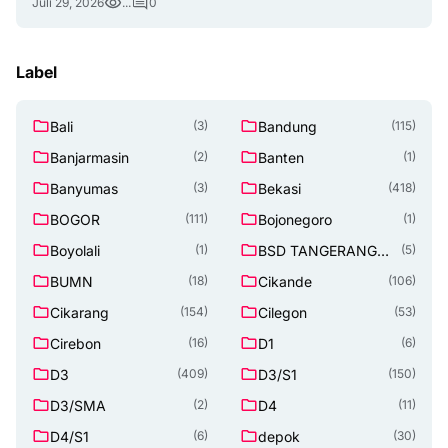
Juli 29, 2026
...
0
Label
Bali
Bandung
(3)
(115)
Banjarmasin
Banten
(2)
(1)
Banyumas
Bekasi
(3)
(418)
BOGOR
Bojonegoro
(111)
(1)
Boyolali
BSD TANGERANG
(1)
(5)
SELATAN
BUMN
Cikande
(18)
(106)
Cikarang
Cilegon
(154)
(53)
Cirebon
D1
(16)
(6)
D3
D3/S1
(409)
(150)
D3/SMA
D4
(2)
(11)
D4/S1
depok
(6)
(30)