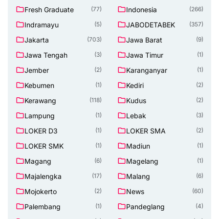
Fresh Graduate
Indonesia
(77)
(266)
Indramayu
JABODETABEK
(5)
(357)
Jakarta
Jawa Barat
(703)
(9)
Jawa Tengah
Jawa Timur
(3)
(1)
Jember
Karanganyar
(2)
(1)
Kebumen
Kediri
(1)
(2)
Kerawang
Kudus
(118)
(2)
Lampung
Lebak
(1)
(3)
LOKER D3
LOKER SMA
(1)
(2)
LOKER SMK
Madiun
(1)
(1)
Magang
Magelang
(6)
(1)
Majalengka
Malang
(17)
(6)
Mojokerto
News
(2)
(60)
Palembang
Pandeglang
(1)
(4)