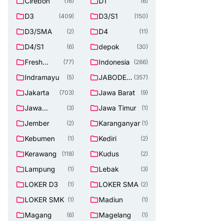
Cirebon
D1
(16)
(6)
D3
D3/S1
(409)
(150)
D3/SMA
D4
(2)
(11)
D4/S1
depok
(6)
(30)
Fresh
Indonesia
(77)
(266)
Graduate
Indramayu
JABODET
(5)
(357)
ABEK
Jakarta
Jawa Barat
(703)
(9)
Jawa
Jawa Timur
(3)
(1)
Tengah
Jember
Karanganyar
(2)
(1)
Kebumen
Kediri
(1)
(2)
Kerawang
Kudus
(118)
(2)
Lampung
Lebak
(1)
(3)
LOKER D3
LOKER SMA
(1)
(2)
LOKER SMK
Madiun
(1)
(1)
Magang
Magelang
(6)
(1)