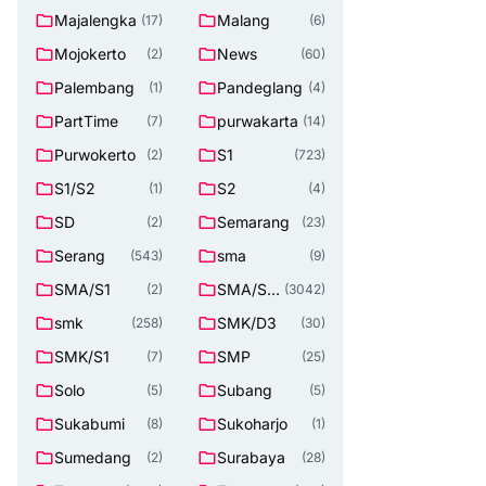
Majalengka
Malang
(17)
(6)
Mojokerto
News
(2)
(60)
Palembang
Pandeglang
(1)
(4)
PartTime
purwakarta
(7)
(14)
Purwokerto
S1
(2)
(723)
S1/S2
S2
(1)
(4)
SD
Semarang
(2)
(23)
Serang
sma
(543)
(9)
SMA/S1
SMA/SM
(2)
(3042)
K
smk
SMK/D3
(258)
(30)
SMK/S1
SMP
(7)
(25)
Solo
Subang
(5)
(5)
Sukabumi
Sukoharjo
(8)
(1)
Sumedang
Surabaya
(2)
(28)