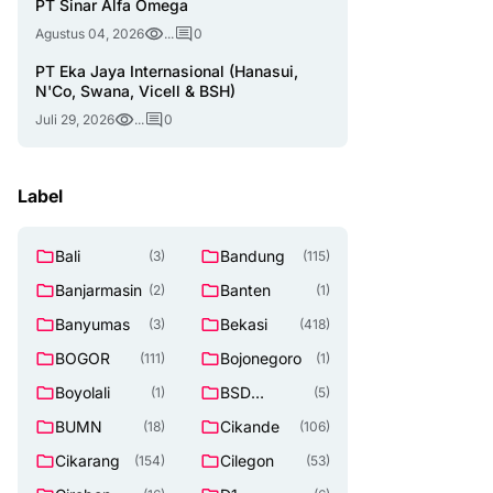
PT Sinar Alfa Omega
Agustus 04, 2026
...
0
PT Eka Jaya Internasional (Hanasui,
N'Co, Swana, Vicell & BSH)
Juli 29, 2026
...
0
Label
Bali
Bandung
(3)
(115)
Banjarmasin
Banten
(2)
(1)
Banyumas
Bekasi
(3)
(418)
BOGOR
Bojonegoro
(111)
(1)
Boyolali
BSD
(1)
(5)
TANGERAN
BUMN
Cikande
(18)
(106)
G SELATAN
Cikarang
Cilegon
(154)
(53)