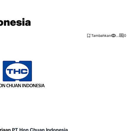
onesia
Tambahkan
...
0
rjaan
PT Hon Chuan Indonesia