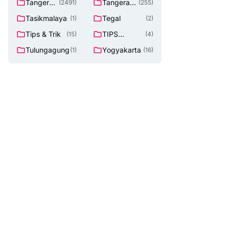
Tangeran
Tangerang
(2491)
(255)
g
Selatan
Tasikmalaya
Tegal
(1)
(2)
Tips & Trik
TIPS
(15)
(4)
Lowongan
Tulungagung
Yogyakarta
(1)
(16)
Kerja