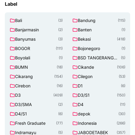
Label
Bali
Bandung
(3)
(115)
Banjarmasin
Banten
(2)
(1)
Banyumas
Bekasi
(3)
(418)
BOGOR
Bojonegoro
(111)
(1)
Boyolali
BSD TANGERANG
(1)
(5)
SELATAN
BUMN
Cikande
(18)
(106)
Cikarang
Cilegon
(154)
(53)
Cirebon
D1
(16)
(6)
D3
D3/S1
(409)
(150)
D3/SMA
D4
(2)
(11)
D4/S1
depok
(6)
(30)
Fresh Graduate
Indonesia
(77)
(266)
Indramayu
JABODETABEK
(5)
(357)