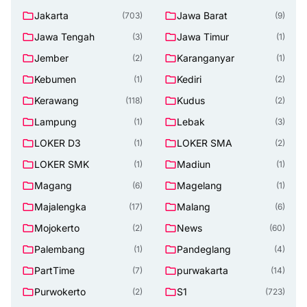
Jakarta
Jawa Barat
(703)
(9)
Jawa Tengah
Jawa Timur
(3)
(1)
Jember
Karanganyar
(2)
(1)
Kebumen
Kediri
(1)
(2)
Kerawang
Kudus
(118)
(2)
Lampung
Lebak
(1)
(3)
LOKER D3
LOKER SMA
(1)
(2)
LOKER SMK
Madiun
(1)
(1)
Magang
Magelang
(6)
(1)
Majalengka
Malang
(17)
(6)
Mojokerto
News
(2)
(60)
Palembang
Pandeglang
(1)
(4)
PartTime
purwakarta
(7)
(14)
Purwokerto
S1
(2)
(723)