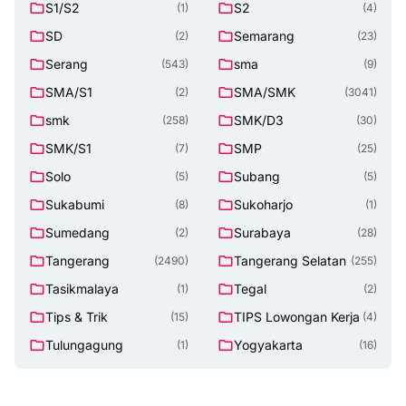
S1/S2
S2
(1)
(4)
SD
Semarang
(2)
(23)
Serang
sma
(543)
(9)
SMA/S1
SMA/SMK
(2)
(3041)
smk
SMK/D3
(258)
(30)
SMK/S1
SMP
(7)
(25)
Solo
Subang
(5)
(5)
Sukabumi
Sukoharjo
(8)
(1)
Sumedang
Surabaya
(2)
(28)
Tangerang
Tangerang Selatan
(2490)
(255)
Tasikmalaya
Tegal
(1)
(2)
Tips & Trik
TIPS Lowongan Kerja
(15)
(4)
Tulungagung
Yogyakarta
(1)
(16)