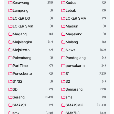
Kerawang
Kudus
(118)
(2)
Lampung
Lebak
(1)
(3)
LOKER D3
LOKER SMA
(1)
(2)
LOKER SMK
Madiun
(1)
(1)
Magang
Magelang
(6)
(1)
Majalengka
Malang
(17)
(6)
Mojokerto
News
(2)
(60)
Palembang
Pandeglang
(1)
(4)
PartTime
purwakarta
(7)
(14)
Purwokerto
S1
(2)
(723)
S1/S2
S2
(1)
(4)
SD
Semarang
(2)
(23)
Serang
sma
(543)
(9)
SMA/S1
SMA/SMK
(2)
(3041)
smk
SMK/D3
(258)
(30)