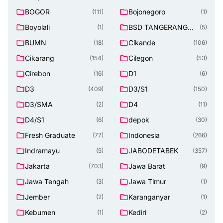
BOGOR
Bojonegoro
(111)
(1)
Boyolali
BSD TANGERANG
(1)
(5)
SELATAN
BUMN
Cikande
(18)
(106)
Cikarang
Cilegon
(154)
(53)
Cirebon
D1
(16)
(6)
D3
D3/S1
(409)
(150)
D3/SMA
D4
(2)
(11)
D4/S1
depok
(6)
(30)
Fresh Graduate
Indonesia
(77)
(266)
Indramayu
JABODETABEK
(5)
(357)
Jakarta
Jawa Barat
(703)
(9)
Jawa Tengah
Jawa Timur
(3)
(1)
Jember
Karanganyar
(2)
(1)
Kebumen
Kediri
(1)
(2)