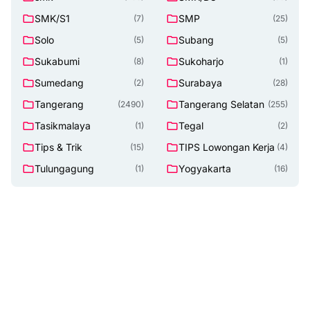
SMK/S1
SMP
(7)
(25)
Solo
Subang
(5)
(5)
Sukabumi
Sukoharjo
(8)
(1)
Sumedang
Surabaya
(2)
(28)
Tangerang
Tangerang Selatan
(2490)
(255)
Tasikmalaya
Tegal
(1)
(2)
Tips & Trik
TIPS Lowongan Kerja
(15)
(4)
Tulungagung
Yogyakarta
(1)
(16)