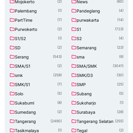
Mojokerto
News
(2)
(60)
Palembang
Pandeglang
(1)
(4)
PartTime
purwakarta
(7)
(14)
Purwokerto
S1
(2)
(723)
S1/S2
S2
(1)
(4)
SD
Semarang
(2)
(23)
Serang
sma
(543)
(9)
SMA/S1
SMA/SMK
(2)
(3041)
smk
SMK/D3
(258)
(30)
SMK/S1
SMP
(7)
(25)
Solo
Subang
(5)
(5)
Sukabumi
Sukoharjo
(8)
(1)
Sumedang
Surabaya
(2)
(28)
Tangerang
Tangerang Selatan
(2490)
(255)
Tasikmalaya
Tegal
(1)
(2)