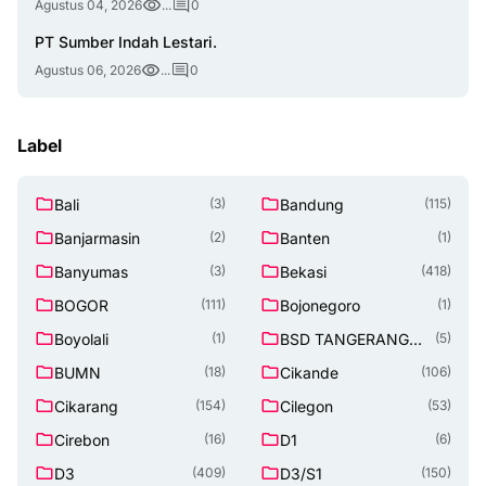
Agustus 04, 2026
...
0
PT Sumber Indah Lestari.
Agustus 06, 2026
...
0
Label
Bali
Bandung
(3)
(115)
Banjarmasin
Banten
(2)
(1)
Banyumas
Bekasi
(3)
(418)
BOGOR
Bojonegoro
(111)
(1)
Boyolali
BSD TANGERANG
(1)
(5)
SELATAN
BUMN
Cikande
(18)
(106)
Cikarang
Cilegon
(154)
(53)
Cirebon
D1
(16)
(6)
D3
D3/S1
(409)
(150)