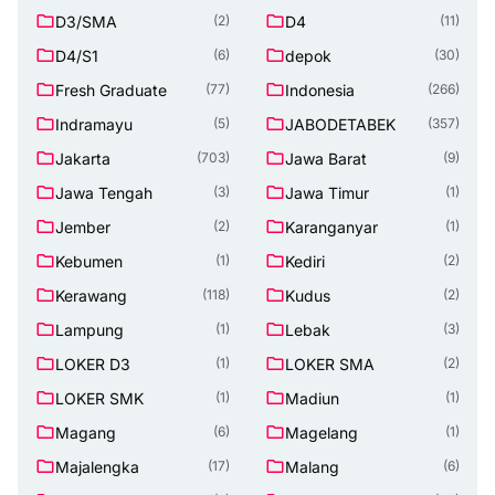
D3/SMA
D4
(2)
(11)
D4/S1
depok
(6)
(30)
Fresh Graduate
Indonesia
(77)
(266)
Indramayu
JABODETABEK
(5)
(357)
Jakarta
Jawa Barat
(703)
(9)
Jawa Tengah
Jawa Timur
(3)
(1)
Jember
Karanganyar
(2)
(1)
Kebumen
Kediri
(1)
(2)
Kerawang
Kudus
(118)
(2)
Lampung
Lebak
(1)
(3)
LOKER D3
LOKER SMA
(1)
(2)
LOKER SMK
Madiun
(1)
(1)
Magang
Magelang
(6)
(1)
Majalengka
Malang
(17)
(6)