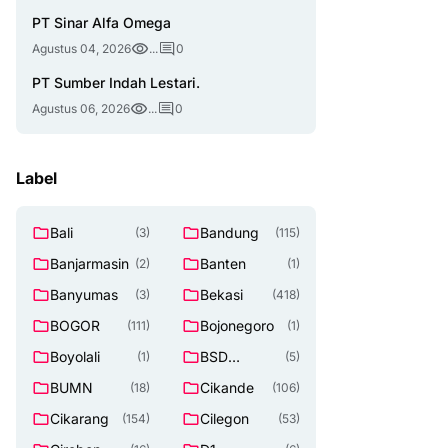
PT Sinar Alfa Omega
Agustus 04, 2026
...
0
PT Sumber Indah Lestari.
Agustus 06, 2026
...
0
Label
Bali
Bandung
(3)
(115)
Banjarmasin
Banten
(2)
(1)
Banyumas
Bekasi
(3)
(418)
BOGOR
Bojonegoro
(111)
(1)
Boyolali
BSD
(1)
(5)
TANGERAN
BUMN
Cikande
(18)
(106)
G SELATAN
Cikarang
Cilegon
(154)
(53)