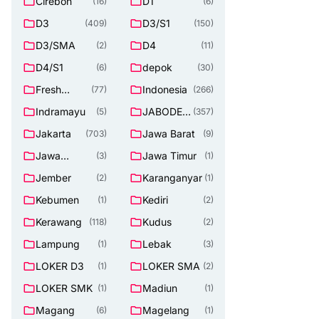
Cirebon
D1
(16)
(6)
D3
D3/S1
(409)
(150)
D3/SMA
D4
(2)
(11)
D4/S1
depok
(6)
(30)
Fresh
Indonesia
(77)
(266)
Graduate
Indramayu
JABODET
(5)
(357)
ABEK
Jakarta
Jawa Barat
(703)
(9)
Jawa
Jawa Timur
(3)
(1)
Tengah
Jember
Karanganyar
(2)
(1)
Kebumen
Kediri
(1)
(2)
Kerawang
Kudus
(118)
(2)
Lampung
Lebak
(1)
(3)
LOKER D3
LOKER SMA
(1)
(2)
LOKER SMK
Madiun
(1)
(1)
Magang
Magelang
(6)
(1)