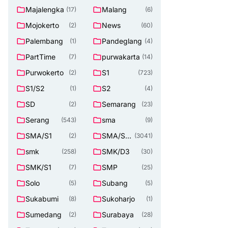
Majalengka
Malang
(17)
(6)
Mojokerto
News
(2)
(60)
Palembang
Pandeglang
(1)
(4)
PartTime
purwakarta
(7)
(14)
Purwokerto
S1
(2)
(723)
S1/S2
S2
(1)
(4)
SD
Semarang
(2)
(23)
Serang
sma
(543)
(9)
SMA/S1
SMA/SM
(2)
(3041)
K
smk
SMK/D3
(258)
(30)
SMK/S1
SMP
(7)
(25)
Solo
Subang
(5)
(5)
Sukabumi
Sukoharjo
(8)
(1)
Sumedang
Surabaya
(2)
(28)