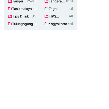
Tangeran
Tangerang
(2490)
(255)
g
Selatan
Tasikmalaya
Tegal
(1)
(2)
Tips & Trik
TIPS
(15)
(4)
Lowongan
Tulungagung
Yogyakarta
(1)
(16)
Kerja