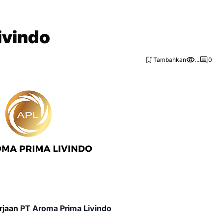
ivindo
Tambahkan
...
0
rjaan
PT Aroma Prima Livindo