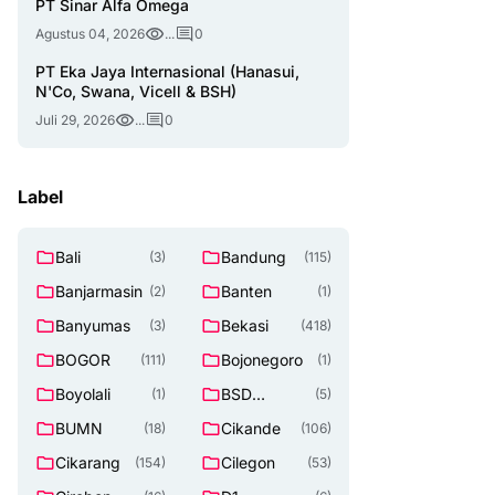
PT Sinar Alfa Omega
Agustus 04, 2026
...
0
PT Eka Jaya Internasional (Hanasui,
N'Co, Swana, Vicell & BSH)
Juli 29, 2026
...
0
Label
Bali
Bandung
(3)
(115)
Banjarmasin
Banten
(2)
(1)
Banyumas
Bekasi
(3)
(418)
BOGOR
Bojonegoro
(111)
(1)
Boyolali
BSD
(1)
(5)
TANGERAN
BUMN
Cikande
(18)
(106)
G SELATAN
Cikarang
Cilegon
(154)
(53)