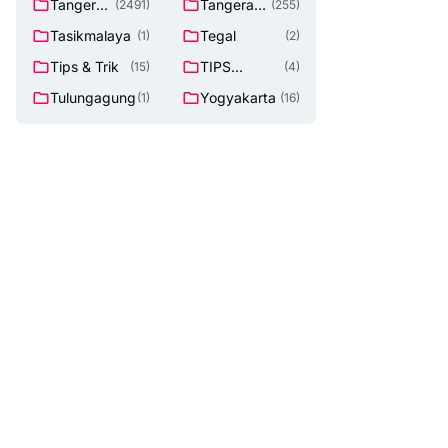
Tangeran
Tangerang
(2491)
(255)
g
Selatan
Tasikmalaya
Tegal
(1)
(2)
Tips & Trik
TIPS
(15)
(4)
Lowongan
Tulungagung
Yogyakarta
(1)
(16)
Kerja