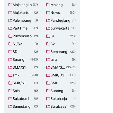
Majalengka
Malang
(17)
(6)
Mojokerto
News
(2)
(60)
Palembang
Pandeglang
(1)
(4)
PartTime
purwakarta
(7)
(14)
Purwokerto
S1
(2)
(723)
S1/S2
S2
(1)
(4)
SD
Semarang
(2)
(23)
Serang
sma
(543)
(9)
SMA/S1
SMA/SM
(2)
(3042)
K
smk
SMK/D3
(258)
(30)
SMK/S1
SMP
(7)
(25)
Solo
Subang
(5)
(5)
Sukabumi
Sukoharjo
(8)
(1)
Sumedang
Surabaya
(2)
(28)