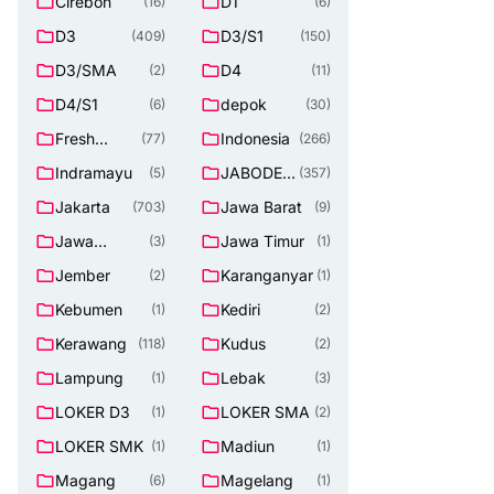
Cirebon
D1
(16)
(6)
D3
D3/S1
(409)
(150)
D3/SMA
D4
(2)
(11)
D4/S1
depok
(6)
(30)
Fresh
Indonesia
(77)
(266)
Graduate
Indramayu
JABODET
(5)
(357)
ABEK
Jakarta
Jawa Barat
(703)
(9)
Jawa
Jawa Timur
(3)
(1)
Tengah
Jember
Karanganyar
(2)
(1)
Kebumen
Kediri
(1)
(2)
Kerawang
Kudus
(118)
(2)
Lampung
Lebak
(1)
(3)
LOKER D3
LOKER SMA
(1)
(2)
LOKER SMK
Madiun
(1)
(1)
Magang
Magelang
(6)
(1)