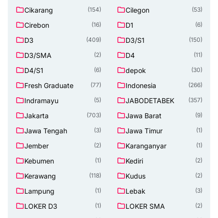
Cikarang
Cilegon
(154)
(53)
Cirebon
D1
(16)
(6)
D3
D3/S1
(409)
(150)
D3/SMA
D4
(2)
(11)
D4/S1
depok
(6)
(30)
Fresh Graduate
Indonesia
(77)
(266)
Indramayu
JABODETABEK
(5)
(357)
Jakarta
Jawa Barat
(703)
(9)
Jawa Tengah
Jawa Timur
(3)
(1)
Jember
Karanganyar
(2)
(1)
Kebumen
Kediri
(1)
(2)
Kerawang
Kudus
(118)
(2)
Lampung
Lebak
(1)
(3)
LOKER D3
LOKER SMA
(1)
(2)