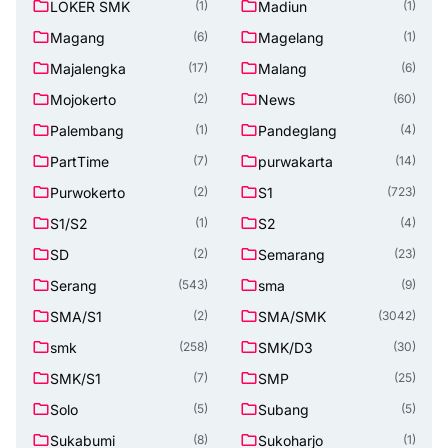
LOKER SMK
Madiun
(1)
(1)
Magang
Magelang
(6)
(1)
Majalengka
Malang
(17)
(6)
Mojokerto
News
(2)
(60)
Palembang
Pandeglang
(1)
(4)
PartTime
purwakarta
(7)
(14)
Purwokerto
S1
(2)
(723)
S1/S2
S2
(1)
(4)
SD
Semarang
(2)
(23)
Serang
sma
(543)
(9)
SMA/S1
SMA/SMK
(2)
(3042)
smk
SMK/D3
(258)
(30)
SMK/S1
SMP
(7)
(25)
Solo
Subang
(5)
(5)
Sukabumi
Sukoharjo
(8)
(1)