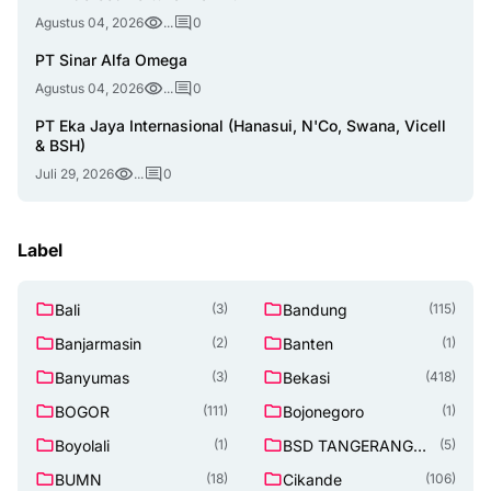
Agustus 04, 2026
...
0
PT Sinar Alfa Omega
Agustus 04, 2026
...
0
PT Eka Jaya Internasional (Hanasui, N'Co, Swana, Vicell
& BSH)
Juli 29, 2026
...
0
Label
Bali
Bandung
(3)
(115)
Banjarmasin
Banten
(2)
(1)
Banyumas
Bekasi
(3)
(418)
BOGOR
Bojonegoro
(111)
(1)
Boyolali
BSD TANGERANG
(1)
(5)
SELATAN
BUMN
Cikande
(18)
(106)