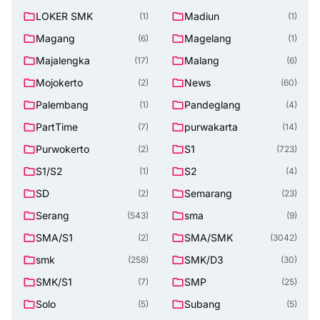
LOKER SMK
Madiun
(1)
(1)
Magang
Magelang
(6)
(1)
Majalengka
Malang
(17)
(6)
Mojokerto
News
(2)
(60)
Palembang
Pandeglang
(1)
(4)
PartTime
purwakarta
(7)
(14)
Purwokerto
S1
(2)
(723)
S1/S2
S2
(1)
(4)
SD
Semarang
(2)
(23)
Serang
sma
(543)
(9)
SMA/S1
SMA/SMK
(2)
(3042)
smk
SMK/D3
(258)
(30)
SMK/S1
SMP
(7)
(25)
Solo
Subang
(5)
(5)