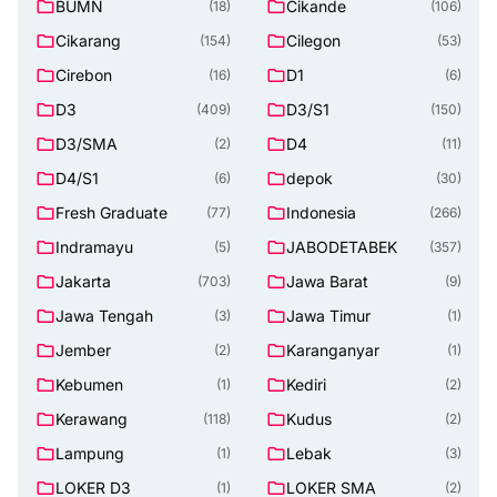
BUMN
Cikande
(18)
(106)
Cikarang
Cilegon
(154)
(53)
Cirebon
D1
(16)
(6)
D3
D3/S1
(409)
(150)
D3/SMA
D4
(2)
(11)
D4/S1
depok
(6)
(30)
Fresh Graduate
Indonesia
(77)
(266)
Indramayu
JABODETABEK
(5)
(357)
Jakarta
Jawa Barat
(703)
(9)
Jawa Tengah
Jawa Timur
(3)
(1)
Jember
Karanganyar
(2)
(1)
Kebumen
Kediri
(1)
(2)
Kerawang
Kudus
(118)
(2)
Lampung
Lebak
(1)
(3)
LOKER D3
LOKER SMA
(1)
(2)