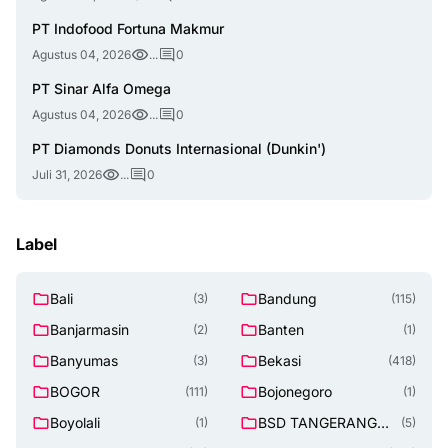
PT Indofood Fortuna Makmur
Agustus 04, 2026
...
0
PT Sinar Alfa Omega
Agustus 04, 2026
...
0
PT Diamonds Donuts Internasional (Dunkin')
Juli 31, 2026
...
0
Label
Bali
Bandung
(3)
(115)
Banjarmasin
Banten
(2)
(1)
Banyumas
Bekasi
(3)
(418)
BOGOR
Bojonegoro
(111)
(1)
Boyolali
BSD TANGERANG
(1)
(5)
SELATAN