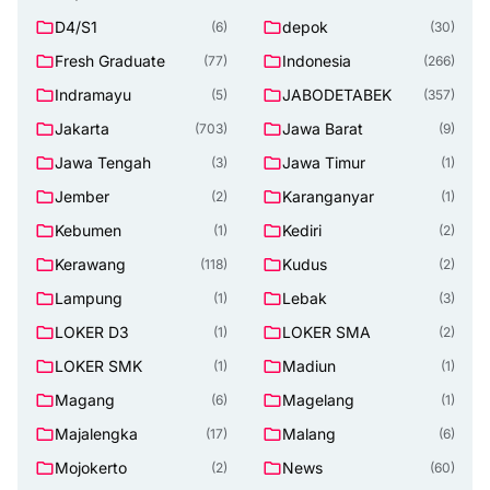
D4/S1
depok
(6)
(30)
Fresh Graduate
Indonesia
(77)
(266)
Indramayu
JABODETABEK
(5)
(357)
Jakarta
Jawa Barat
(703)
(9)
Jawa Tengah
Jawa Timur
(3)
(1)
Jember
Karanganyar
(2)
(1)
Kebumen
Kediri
(1)
(2)
Kerawang
Kudus
(118)
(2)
Lampung
Lebak
(1)
(3)
LOKER D3
LOKER SMA
(1)
(2)
LOKER SMK
Madiun
(1)
(1)
Magang
Magelang
(6)
(1)
Majalengka
Malang
(17)
(6)
Mojokerto
News
(2)
(60)