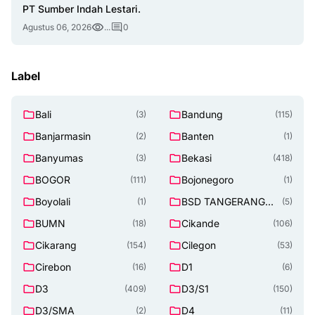
PT Sumber Indah Lestari.
Agustus 06, 2026
...
0
Label
Bali
Bandung
(3)
(115)
Banjarmasin
Banten
(2)
(1)
Banyumas
Bekasi
(3)
(418)
BOGOR
Bojonegoro
(111)
(1)
Boyolali
BSD TANGERANG
(1)
(5)
SELATAN
BUMN
Cikande
(18)
(106)
Cikarang
Cilegon
(154)
(53)
Cirebon
D1
(16)
(6)
D3
D3/S1
(409)
(150)
D3/SMA
D4
(2)
(11)