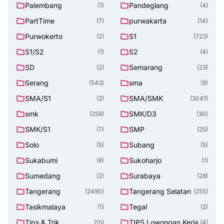
Palembang
Pandeglang
(1)
(4)
PartTime
purwakarta
(7)
(14)
Purwokerto
S1
(2)
(723)
S1/S2
S2
(1)
(4)
SD
Semarang
(2)
(23)
Serang
sma
(543)
(9)
SMA/S1
SMA/SMK
(2)
(3041)
smk
SMK/D3
(258)
(30)
SMK/S1
SMP
(7)
(25)
Solo
Subang
(5)
(5)
Sukabumi
Sukoharjo
(8)
(1)
Sumedang
Surabaya
(2)
(28)
Tangerang
Tangerang Selatan
(2490)
(255)
Tasikmalaya
Tegal
(1)
(2)
Tips & Trik
TIPS Lowongan Kerja
(15)
(4)