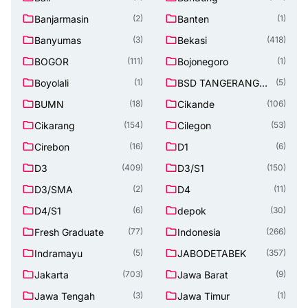
Banjarmasin
Banten
(2)
(1)
Banyumas
Bekasi
(3)
(418)
BOGOR
Bojonegoro
(111)
(1)
Boyolali
BSD TANGERANG
(1)
(5)
SELATAN
BUMN
Cikande
(18)
(106)
Cikarang
Cilegon
(154)
(53)
Cirebon
D1
(16)
(6)
D3
D3/S1
(409)
(150)
D3/SMA
D4
(2)
(11)
D4/S1
depok
(6)
(30)
Fresh Graduate
Indonesia
(77)
(266)
Indramayu
JABODETABEK
(5)
(357)
Jakarta
Jawa Barat
(703)
(9)
Jawa Tengah
Jawa Timur
(3)
(1)