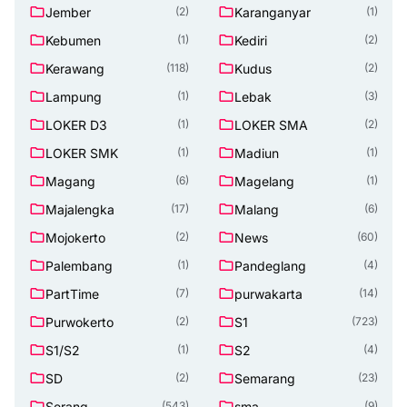
Jember
Karanganyar
(2)
(1)
Kebumen
Kediri
(1)
(2)
Kerawang
Kudus
(118)
(2)
Lampung
Lebak
(1)
(3)
LOKER D3
LOKER SMA
(1)
(2)
LOKER SMK
Madiun
(1)
(1)
Magang
Magelang
(6)
(1)
Majalengka
Malang
(17)
(6)
Mojokerto
News
(2)
(60)
Palembang
Pandeglang
(1)
(4)
PartTime
purwakarta
(7)
(14)
Purwokerto
S1
(2)
(723)
S1/S2
S2
(1)
(4)
SD
Semarang
(2)
(23)
Serang
sma
(543)
(9)