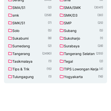
SMA/S1
SMA/SMK
(2)
(3041)
smk
SMK/D3
(258)
(30)
SMK/S1
SMP
(7)
(25)
Solo
Subang
(5)
(5)
Sukabumi
Sukoharjo
(8)
(1)
Sumedang
Surabaya
(2)
(28)
Tangerang
Tangerang Selatan
(2490)
(255)
Tasikmalaya
Tegal
(1)
(2)
Tips & Trik
TIPS Lowongan Kerja
(15)
(4)
Tulungagung
Yogyakarta
(1)
(16)