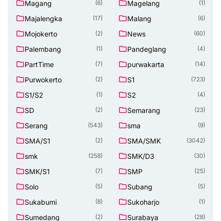
Magang
Magelang
(6)
(1)
Majalengka
Malang
(17)
(6)
Mojokerto
News
(2)
(60)
Palembang
Pandeglang
(1)
(4)
PartTime
purwakarta
(7)
(14)
Purwokerto
S1
(2)
(723)
S1/S2
S2
(1)
(4)
SD
Semarang
(2)
(23)
Serang
sma
(543)
(9)
SMA/S1
SMA/SMK
(2)
(3042)
smk
SMK/D3
(258)
(30)
SMK/S1
SMP
(7)
(25)
Solo
Subang
(5)
(5)
Sukabumi
Sukoharjo
(8)
(1)
Sumedang
Surabaya
(2)
(28)