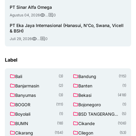
PT Sinar Alfa Omega
Agustus 04, 2026
...
0
PT Eka Jaya Internasional (Hanasui, N'Co, Swana, Vicell
& BSH)
Juli 29, 2026
...
0
Label
Bali
Bandung
(3)
(115)
Banjarmasin
Banten
(2)
(1)
Banyumas
Bekasi
(3)
(418)
BOGOR
Bojonegoro
(111)
(1)
Boyolali
BSD TANGERANG
(1)
(5)
SELATAN
BUMN
Cikande
(18)
(106)
Cikarang
Cilegon
(154)
(53)