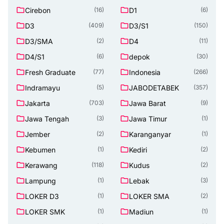
Cirebon
D1
(16)
(6)
D3
D3/S1
(409)
(150)
D3/SMA
D4
(2)
(11)
D4/S1
depok
(6)
(30)
Fresh Graduate
Indonesia
(77)
(266)
Indramayu
JABODETABEK
(5)
(357)
Jakarta
Jawa Barat
(703)
(9)
Jawa Tengah
Jawa Timur
(3)
(1)
Jember
Karanganyar
(2)
(1)
Kebumen
Kediri
(1)
(2)
Kerawang
Kudus
(118)
(2)
Lampung
Lebak
(1)
(3)
LOKER D3
LOKER SMA
(1)
(2)
LOKER SMK
Madiun
(1)
(1)