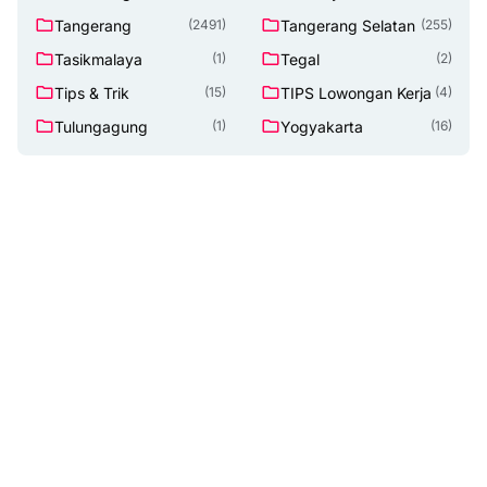
Tangerang
Tangerang Selatan
(2491)
(255)
Tasikmalaya
Tegal
(1)
(2)
Tips & Trik
TIPS Lowongan Kerja
(15)
(4)
Tulungagung
Yogyakarta
(1)
(16)