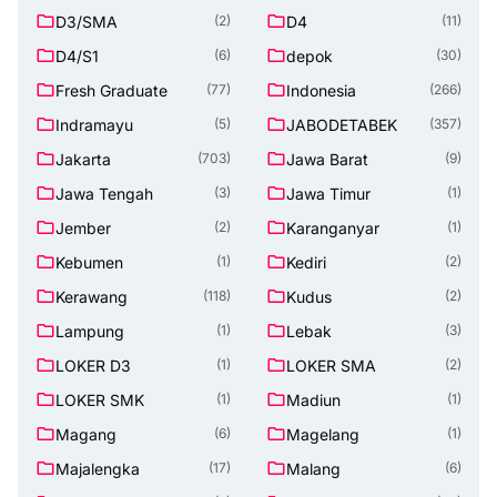
D3/SMA
D4
(2)
(11)
D4/S1
depok
(6)
(30)
Fresh Graduate
Indonesia
(77)
(266)
Indramayu
JABODETABEK
(5)
(357)
Jakarta
Jawa Barat
(703)
(9)
Jawa Tengah
Jawa Timur
(3)
(1)
Jember
Karanganyar
(2)
(1)
Kebumen
Kediri
(1)
(2)
Kerawang
Kudus
(118)
(2)
Lampung
Lebak
(1)
(3)
LOKER D3
LOKER SMA
(1)
(2)
LOKER SMK
Madiun
(1)
(1)
Magang
Magelang
(6)
(1)
Majalengka
Malang
(17)
(6)