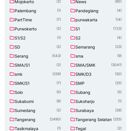
Mojokerto
News
(2)
(60)
Palembang
Pandeglang
(1)
(4)
PartTime
purwakarta
(7)
(14)
Purwokerto
S1
(2)
(723)
S1/S2
S2
(1)
(4)
SD
Semarang
(2)
(23)
Serang
sma
(543)
(9)
SMA/S1
SMA/SMK
(2)
(3041)
smk
SMK/D3
(258)
(30)
SMK/S1
SMP
(7)
(25)
Solo
Subang
(5)
(5)
Sukabumi
Sukoharjo
(8)
(1)
Sumedang
Surabaya
(2)
(28)
Tangerang
Tangerang Selatan
(2490)
(255)
Tasikmalaya
Tegal
(1)
(2)