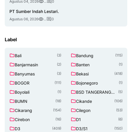
Agustus 04, 2026
...
0
PT Sumber Indah Lestari.
Agustus 06, 2026
...
0
Label
Bali
Bandung
(3)
(115)
Banjarmasin
Banten
(2)
(1)
Banyumas
Bekasi
(3)
(418)
BOGOR
Bojonegoro
(111)
(1)
Boyolali
BSD TANGERANG
(1)
(5)
SELATAN
BUMN
Cikande
(18)
(106)
Cikarang
Cilegon
(154)
(53)
Cirebon
D1
(16)
(6)
D3
D3/S1
(409)
(150)