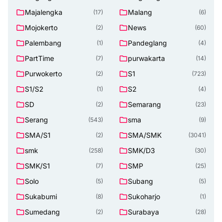
Majalengka
Malang
(17)
(6)
Mojokerto
News
(2)
(60)
Palembang
Pandeglang
(1)
(4)
PartTime
purwakarta
(7)
(14)
Purwokerto
S1
(2)
(723)
S1/S2
S2
(1)
(4)
SD
Semarang
(2)
(23)
Serang
sma
(543)
(9)
SMA/S1
SMA/SMK
(2)
(3041)
smk
SMK/D3
(258)
(30)
SMK/S1
SMP
(7)
(25)
Solo
Subang
(5)
(5)
Sukabumi
Sukoharjo
(8)
(1)
Sumedang
Surabaya
(2)
(28)