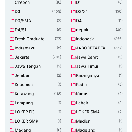
Cirebon
D1
(16)
(6)
D3
D3/S1
(409)
(150)
D3/SMA
D4
(2)
(11)
D4/S1
depok
(6)
(30)
Fresh Graduate
Indonesia
(77)
(266)
Indramayu
JABODETABEK
(5)
(357)
Jakarta
Jawa Barat
(703)
(9)
Jawa Tengah
Jawa Timur
(3)
(1)
Jember
Karanganyar
(2)
(1)
Kebumen
Kediri
(1)
(2)
Kerawang
Kudus
(118)
(2)
Lampung
Lebak
(1)
(3)
LOKER D3
LOKER SMA
(1)
(2)
LOKER SMK
Madiun
(1)
(1)
Magang
Magelang
(6)
(1)