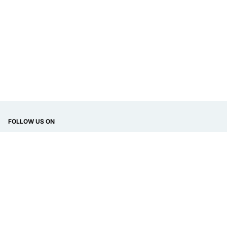
FOLLOW US ON
DISPLAY LANGUAGE
Bahasa
© 2020
Jobfrenly
. All rights reserved.
Tentang Kami
Kontak Kami
Disclaimer
Privacy Policy