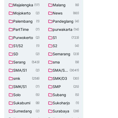
Majalengka
Malang
(17)
(6)
Mojokerto
News
(2)
(60)
Palembang
Pandeglang
(1)
(4)
PartTime
purwakarta
(7)
(14)
Purwokerto
S1
(2)
(723)
S1/S2
S2
(1)
(4)
SD
Semarang
(2)
(23)
Serang
sma
(543)
(9)
SMA/S1
SMA/SM
(2)
(3041)
K
smk
SMK/D3
(258)
(30)
SMK/S1
SMP
(7)
(25)
Solo
Subang
(5)
(5)
Sukabumi
Sukoharjo
(8)
(1)
Sumedang
Surabaya
(2)
(28)