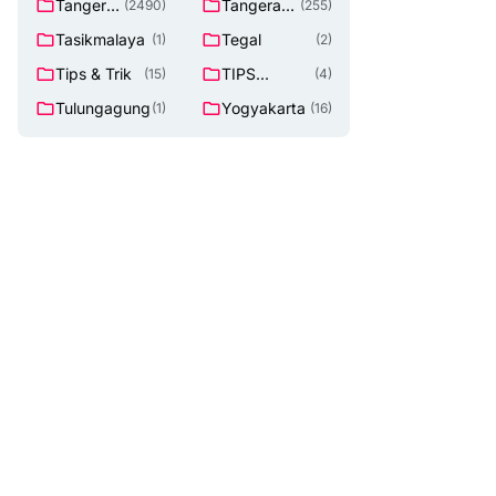
Tangeran
Tangerang
(2490)
(255)
g
Selatan
Tasikmalaya
Tegal
(1)
(2)
Tips & Trik
TIPS
(15)
(4)
Lowongan
Tulungagung
Yogyakarta
(1)
(16)
Kerja