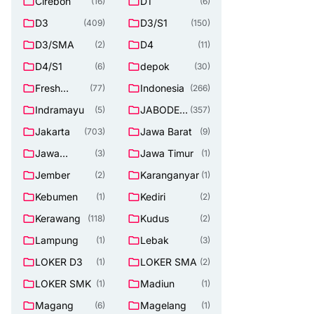
Cirebon
D1
(16)
(6)
D3
D3/S1
(409)
(150)
D3/SMA
D4
(2)
(11)
D4/S1
depok
(6)
(30)
Fresh
Indonesia
(77)
(266)
Graduate
Indramayu
JABODET
(5)
(357)
ABEK
Jakarta
Jawa Barat
(703)
(9)
Jawa
Jawa Timur
(3)
(1)
Tengah
Jember
Karanganyar
(2)
(1)
Kebumen
Kediri
(1)
(2)
Kerawang
Kudus
(118)
(2)
Lampung
Lebak
(1)
(3)
LOKER D3
LOKER SMA
(1)
(2)
LOKER SMK
Madiun
(1)
(1)
Magang
Magelang
(6)
(1)