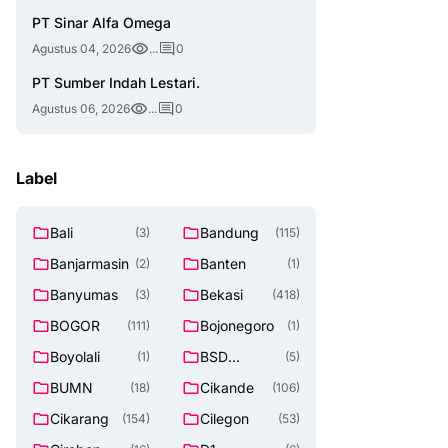
PT Sinar Alfa Omega
Agustus 04, 2026
...
0
PT Sumber Indah Lestari.
Agustus 06, 2026
...
0
Label
Bali
Bandung
(3)
(115)
Banjarmasin
Banten
(2)
(1)
Banyumas
Bekasi
(3)
(418)
BOGOR
Bojonegoro
(111)
(1)
Boyolali
BSD
(1)
(5)
TANGERAN
BUMN
Cikande
(18)
(106)
G SELATAN
Cikarang
Cilegon
(154)
(53)