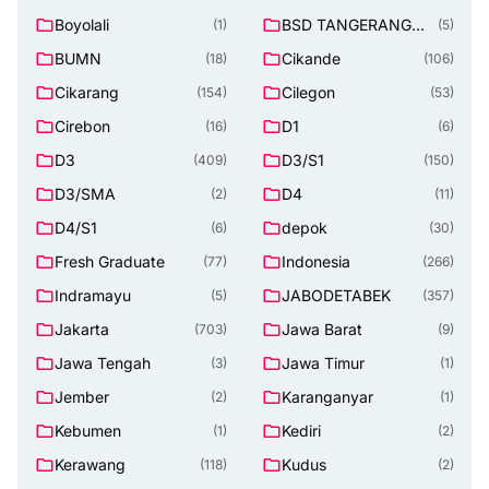
Boyolali
BSD TANGERANG
(1)
(5)
SELATAN
BUMN
Cikande
(18)
(106)
Cikarang
Cilegon
(154)
(53)
Cirebon
D1
(16)
(6)
D3
D3/S1
(409)
(150)
D3/SMA
D4
(2)
(11)
D4/S1
depok
(6)
(30)
Fresh Graduate
Indonesia
(77)
(266)
Indramayu
JABODETABEK
(5)
(357)
Jakarta
Jawa Barat
(703)
(9)
Jawa Tengah
Jawa Timur
(3)
(1)
Jember
Karanganyar
(2)
(1)
Kebumen
Kediri
(1)
(2)
Kerawang
Kudus
(118)
(2)