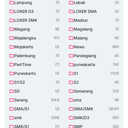
Lampung
Lebak
(1)
(3)
LOKER D3
LOKER SMA
(1)
(2)
LOKER SMK
Madiun
(1)
(1)
Magang
Magelang
(6)
(1)
Majalengka
Malang
(17)
(6)
Mojokerto
News
(2)
(60)
Palembang
Pandeglang
(1)
(4)
PartTime
purwakarta
(7)
(14)
Purwokerto
S1
(2)
(723)
S1/S2
S2
(1)
(4)
SD
Semarang
(2)
(23)
Serang
sma
(543)
(9)
SMA/S1
SMA/SMK
(2)
(3041)
smk
SMK/D3
(258)
(30)
SMK/S1
SMP
(7)
(25)