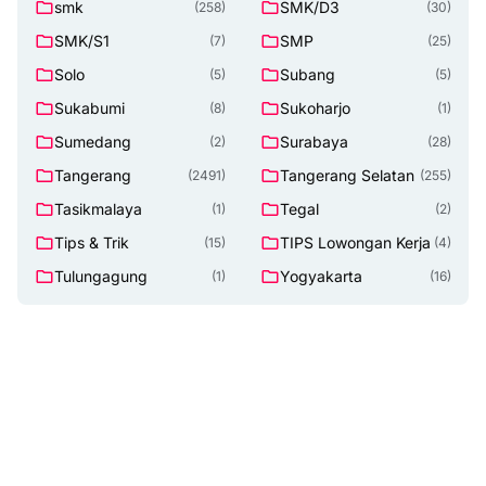
smk
SMK/D3
(258)
(30)
SMK/S1
SMP
(7)
(25)
Solo
Subang
(5)
(5)
Sukabumi
Sukoharjo
(8)
(1)
Sumedang
Surabaya
(2)
(28)
Tangerang
Tangerang Selatan
(2491)
(255)
Tasikmalaya
Tegal
(1)
(2)
Tips & Trik
TIPS Lowongan Kerja
(15)
(4)
Tulungagung
Yogyakarta
(1)
(16)