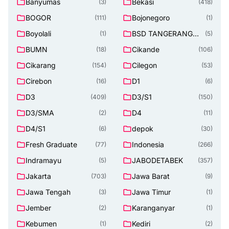
Banyumas
Bekasi
(3)
(418)
BOGOR
Bojonegoro
(111)
(1)
Boyolali
BSD TANGERANG
(1)
(5)
SELATAN
BUMN
Cikande
(18)
(106)
Cikarang
Cilegon
(154)
(53)
Cirebon
D1
(16)
(6)
D3
D3/S1
(409)
(150)
D3/SMA
D4
(2)
(11)
D4/S1
depok
(6)
(30)
Fresh Graduate
Indonesia
(77)
(266)
Indramayu
JABODETABEK
(5)
(357)
Jakarta
Jawa Barat
(703)
(9)
Jawa Tengah
Jawa Timur
(3)
(1)
Jember
Karanganyar
(2)
(1)
Kebumen
Kediri
(1)
(2)