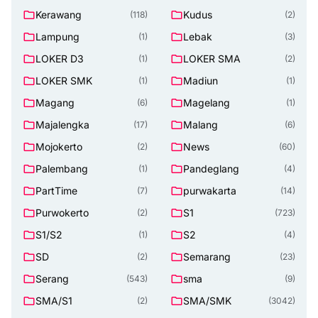
Kerawang
Kudus
(118)
(2)
Lampung
Lebak
(1)
(3)
LOKER D3
LOKER SMA
(1)
(2)
LOKER SMK
Madiun
(1)
(1)
Magang
Magelang
(6)
(1)
Majalengka
Malang
(17)
(6)
Mojokerto
News
(2)
(60)
Palembang
Pandeglang
(1)
(4)
PartTime
purwakarta
(7)
(14)
Purwokerto
S1
(2)
(723)
S1/S2
S2
(1)
(4)
SD
Semarang
(2)
(23)
Serang
sma
(543)
(9)
SMA/S1
SMA/SMK
(2)
(3042)