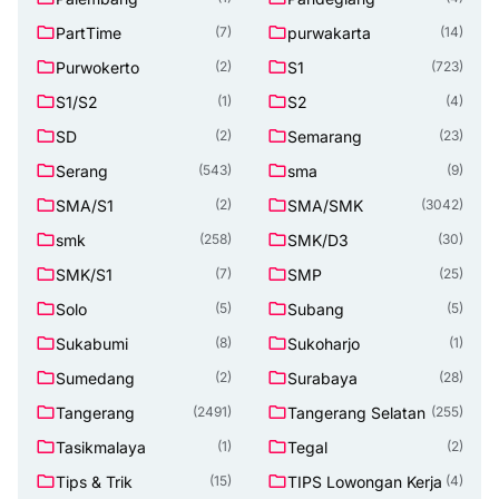
PartTime
purwakarta
(7)
(14)
Purwokerto
S1
(2)
(723)
S1/S2
S2
(1)
(4)
SD
Semarang
(2)
(23)
Serang
sma
(543)
(9)
SMA/S1
SMA/SMK
(2)
(3042)
smk
SMK/D3
(258)
(30)
SMK/S1
SMP
(7)
(25)
Solo
Subang
(5)
(5)
Sukabumi
Sukoharjo
(8)
(1)
Sumedang
Surabaya
(2)
(28)
Tangerang
Tangerang Selatan
(2491)
(255)
Tasikmalaya
Tegal
(1)
(2)
Tips & Trik
TIPS Lowongan Kerja
(15)
(4)