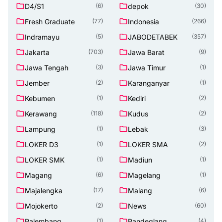
D4/S1
depok
(6)
(30)
Fresh Graduate
Indonesia
(77)
(266)
Indramayu
JABODETABEK
(5)
(357)
Jakarta
Jawa Barat
(703)
(9)
Jawa Tengah
Jawa Timur
(3)
(1)
Jember
Karanganyar
(2)
(1)
Kebumen
Kediri
(1)
(2)
Kerawang
Kudus
(118)
(2)
Lampung
Lebak
(1)
(3)
LOKER D3
LOKER SMA
(1)
(2)
LOKER SMK
Madiun
(1)
(1)
Magang
Magelang
(6)
(1)
Majalengka
Malang
(17)
(6)
Mojokerto
News
(2)
(60)
Palembang
Pandeglang
(1)
(4)