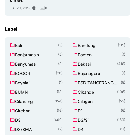
& BSH)
Juli 29, 2026
...
0
Label
Bali
Bandung
(3)
(115)
Banjarmasin
Banten
(2)
(1)
Banyumas
Bekasi
(3)
(418)
BOGOR
Bojonegoro
(111)
(1)
Boyolali
BSD TANGERANG
(1)
(5)
SELATAN
BUMN
Cikande
(18)
(106)
Cikarang
Cilegon
(154)
(53)
Cirebon
D1
(16)
(6)
D3
D3/S1
(409)
(150)
D3/SMA
D4
(2)
(11)