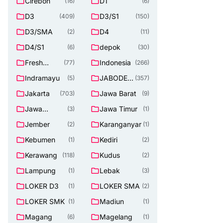
Cirebon
D1
(16)
(6)
D3
D3/S1
(409)
(150)
D3/SMA
D4
(2)
(11)
D4/S1
depok
(6)
(30)
Fresh
Indonesia
(77)
(266)
Graduate
Indramayu
JABODET
(5)
(357)
ABEK
Jakarta
Jawa Barat
(703)
(9)
Jawa
Jawa Timur
(3)
(1)
Tengah
Jember
Karanganyar
(2)
(1)
Kebumen
Kediri
(1)
(2)
Kerawang
Kudus
(118)
(2)
Lampung
Lebak
(1)
(3)
LOKER D3
LOKER SMA
(1)
(2)
LOKER SMK
Madiun
(1)
(1)
Magang
Magelang
(6)
(1)