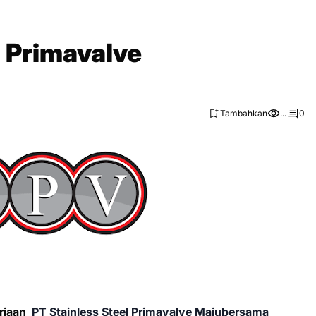
l Primavalve
Tambahkan
...
0
rjaan
PT Stainless Steel Primavalve Majubersama