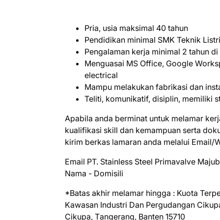
Pria, usia maksimal 40 tahun
Pendidikan minimal SMK Teknik Listri
Pengalaman kerja minimal 2 tahun di 
Menguasai MS Office, Google Worksp
electrical
Mampu melakukan fabrikasi dan instal
Teliti, komunikatif, disiplin, memili
Apabila anda berminat untuk melamar kerj
kualifikasi skill dan kemampuan serta do
kirim berkas lamaran anda melalui Email/
Email PT. Stainless Stееl Primavalve Mаj
Nama - Domisili
*Batas akhir melamar hingga : Kuota Terp
Kаwаѕаn Industri Dаn Pergudangan Cіkuра 
Cikupa, Tаngеrаng, Banten 15710