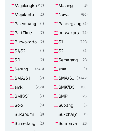
Majalengka
Malang
(17)
(6)
Mojokerto
News
(2)
(60)
Palembang
Pandeglang
(1)
(4)
PartTime
purwakarta
(7)
(14)
Purwokerto
S1
(2)
(723)
S1/S2
S2
(1)
(4)
SD
Semarang
(2)
(23)
Serang
sma
(543)
(9)
SMA/S1
SMA/SM
(2)
(3042)
K
smk
SMK/D3
(258)
(30)
SMK/S1
SMP
(7)
(25)
Solo
Subang
(5)
(5)
Sukabumi
Sukoharjo
(8)
(1)
Sumedang
Surabaya
(2)
(28)