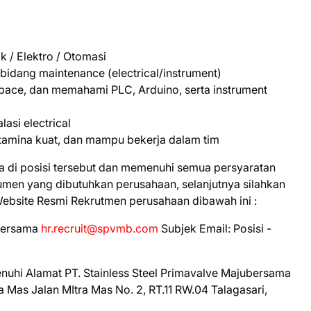
k / Elektro / Otomasi
bidang maintenance (electrical/instrument)
ace, dan memahami PLC, Arduino, serta instrument
asi electrical
ki stamina kuat, dan mampu bekerja dalam tim
a di posisi tersebut dan memenuhi semua persyaratan
kumen yang dibutuhkan perusahaan, selanjutnya silahkan
Website Resmi Rekrutmen perusahaan dibawah ini :
ubеrѕаmа
hr.recruit@spvmb.com
Subjek Email: Posisi -
enuhi
Alаmаt PT. Stainless Stееl Primavalve Mаjubеrѕаmа
Mаѕ Jаlаn MItrа Mas Nо. 2, RT.11 RW.04 Talagasari,