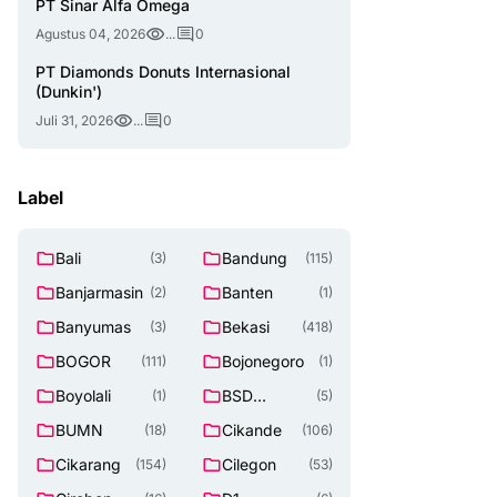
PT Sinar Alfa Omega
Agustus 04, 2026
...
0
PT Diamonds Donuts Internasional
(Dunkin')
Juli 31, 2026
...
0
Label
Bali
Bandung
(3)
(115)
Banjarmasin
Banten
(2)
(1)
Banyumas
Bekasi
(3)
(418)
BOGOR
Bojonegoro
(111)
(1)
Boyolali
BSD
(1)
(5)
TANGERAN
BUMN
Cikande
(18)
(106)
G SELATAN
Cikarang
Cilegon
(154)
(53)