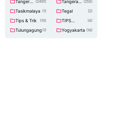
Tangeran
Tangerang
(2491)
(255)
g
Selatan
Tasikmalaya
Tegal
(1)
(2)
Tips & Trik
TIPS
(15)
(4)
Lowongan
Tulungagung
Yogyakarta
(1)
(16)
Kerja