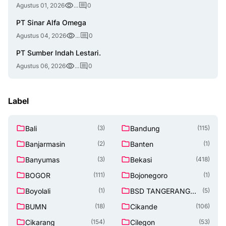
Agustus 01, 2026
...
0
PT Sinar Alfa Omega
Agustus 04, 2026
...
0
PT Sumber Indah Lestari.
Agustus 06, 2026
...
0
Label
Bali
Bandung
(3)
(115)
Banjarmasin
Banten
(2)
(1)
Banyumas
Bekasi
(3)
(418)
BOGOR
Bojonegoro
(111)
(1)
Boyolali
BSD TANGERANG
(1)
(5)
SELATAN
BUMN
Cikande
(18)
(106)
Cikarang
Cilegon
(154)
(53)