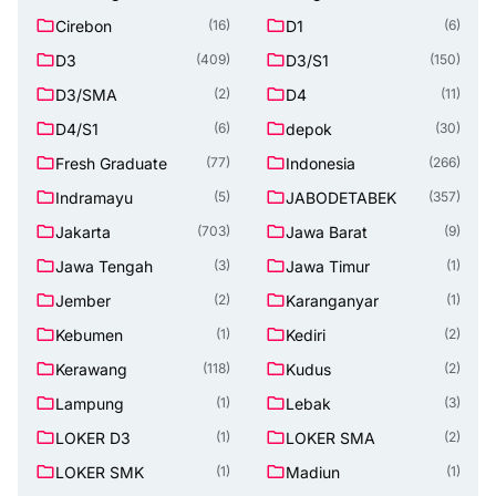
Cirebon
D1
(16)
(6)
D3
D3/S1
(409)
(150)
D3/SMA
D4
(2)
(11)
D4/S1
depok
(6)
(30)
Fresh Graduate
Indonesia
(77)
(266)
Indramayu
JABODETABEK
(5)
(357)
Jakarta
Jawa Barat
(703)
(9)
Jawa Tengah
Jawa Timur
(3)
(1)
Jember
Karanganyar
(2)
(1)
Kebumen
Kediri
(1)
(2)
Kerawang
Kudus
(118)
(2)
Lampung
Lebak
(1)
(3)
LOKER D3
LOKER SMA
(1)
(2)
LOKER SMK
Madiun
(1)
(1)