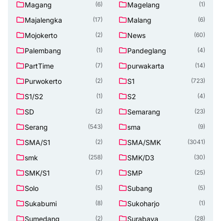
Magang
Magelang
(6)
(1)
Majalengka
Malang
(17)
(6)
Mojokerto
News
(2)
(60)
Palembang
Pandeglang
(1)
(4)
PartTime
purwakarta
(7)
(14)
Purwokerto
S1
(2)
(723)
S1/S2
S2
(1)
(4)
SD
Semarang
(2)
(23)
Serang
sma
(543)
(9)
SMA/S1
SMA/SMK
(2)
(3041)
smk
SMK/D3
(258)
(30)
SMK/S1
SMP
(7)
(25)
Solo
Subang
(5)
(5)
Sukabumi
Sukoharjo
(8)
(1)
Sumedang
Surabaya
(2)
(28)