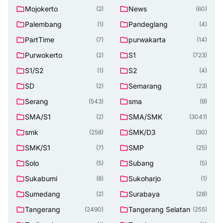
Mojokerto
News
(2)
(60)
Palembang
Pandeglang
(1)
(4)
PartTime
purwakarta
(7)
(14)
Purwokerto
S1
(2)
(723)
S1/S2
S2
(1)
(4)
SD
Semarang
(2)
(23)
Serang
sma
(543)
(9)
SMA/S1
SMA/SMK
(2)
(3041)
smk
SMK/D3
(258)
(30)
SMK/S1
SMP
(7)
(25)
Solo
Subang
(5)
(5)
Sukabumi
Sukoharjo
(8)
(1)
Sumedang
Surabaya
(2)
(28)
Tangerang
Tangerang Selatan
(2490)
(255)