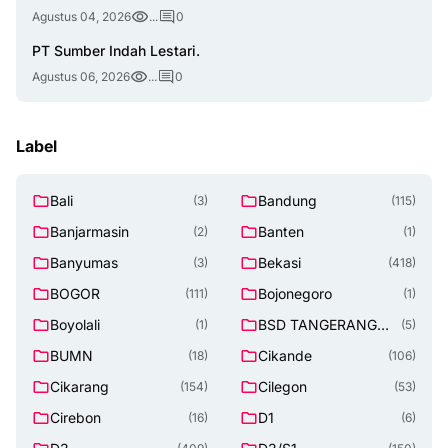
Agustus 04, 2026
...
0
PT Sumber Indah Lestari.
Agustus 06, 2026
...
0
Label
Bali
Bandung
(3)
(115)
Banjarmasin
Banten
(2)
(1)
Banyumas
Bekasi
(3)
(418)
BOGOR
Bojonegoro
(111)
(1)
Boyolali
BSD TANGERANG
(1)
(5)
SELATAN
BUMN
Cikande
(18)
(106)
Cikarang
Cilegon
(154)
(53)
Cirebon
D1
(16)
(6)