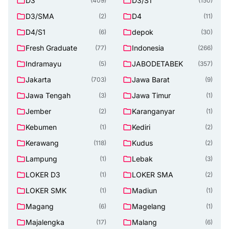
D3
D3/S1
(409)
(150)
D3/SMA
D4
(2)
(11)
D4/S1
depok
(6)
(30)
Fresh Graduate
Indonesia
(77)
(266)
Indramayu
JABODETABEK
(5)
(357)
Jakarta
Jawa Barat
(703)
(9)
Jawa Tengah
Jawa Timur
(3)
(1)
Jember
Karanganyar
(2)
(1)
Kebumen
Kediri
(1)
(2)
Kerawang
Kudus
(118)
(2)
Lampung
Lebak
(1)
(3)
LOKER D3
LOKER SMA
(1)
(2)
LOKER SMK
Madiun
(1)
(1)
Magang
Magelang
(6)
(1)
Majalengka
Malang
(17)
(6)